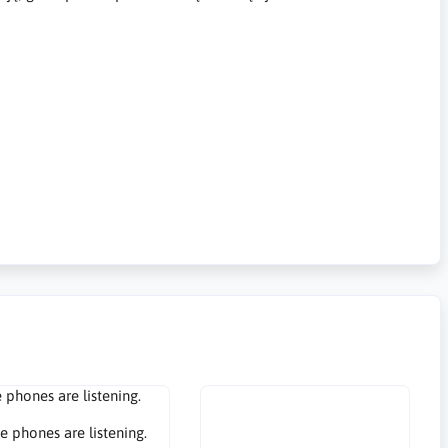
rzna powierzchnia ataku, zewnętrzna powierzchnia ataku,
ce, attack surface management, digital assets, internal attack
ing, Angriffsfläche, Angriffsflächenmanagement, digitale Assets,
Angriffsflächenscan,
e phones are listening.