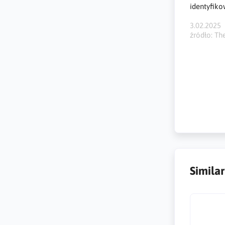
identyfiko
3.02.2025
źródło: T
powierzchn
środowiska
surface, e
interne An
Simila