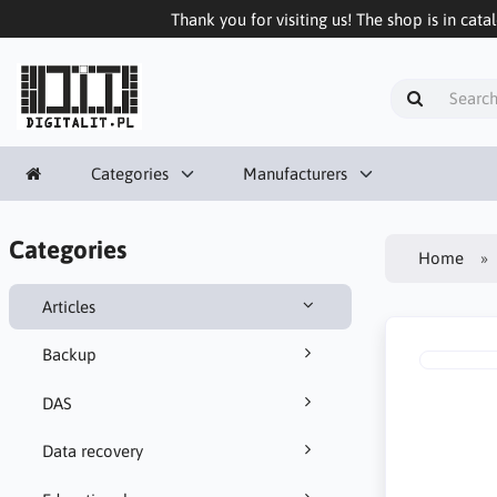
Thank you for visiting us! The shop is in cata
Categories
Manufacturers
Categories
Home
Articles
Backup
DAS
Data recovery