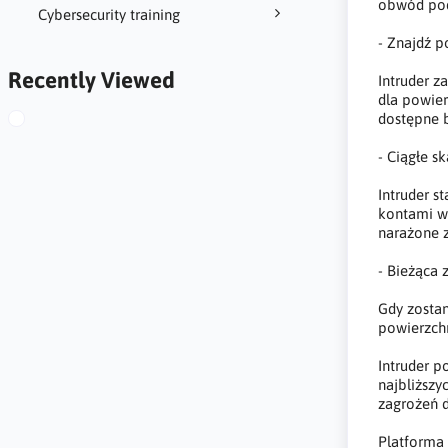
obwód pod 
Cybersecurity training
- Znajdź p
Recently Viewed
Intruder z
dla powier
dostępne b
- Ciągłe s
Intruder s
kontami w
narażone 
- Bieżąca 
Gdy zostan
powierzchn
Intruder p
najbliższy
zagrożeń d
Platforma