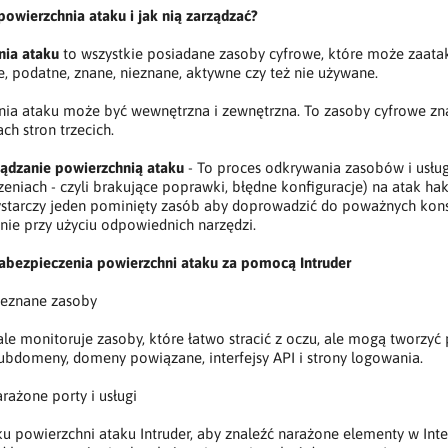
 powierzchnia ataku i jak nią zarządzać?
nia ataku
to wszystkie posiadane zasoby cyfrowe, które może zaata
, podatne, znane, nieznane, aktywne czy też nie używane.
ia ataku może być wewnętrzna i zewnętrzna. To zasoby cyfrowe znajd
ch stron trzecich.
ządzanie powierzchnią ataku
- To proces odkrywania zasobów i usług 
eniach - czyli brakujące poprawki, błędne konfiguracje) na atak h
ystarczy jeden pominięty zasób aby doprowadzić do poważnych kons
ie przy użyciu odpowiednich narzędzi.
abezpieczenia powierzchni ataku za pomocą Intruder
ieznane zasoby
tale monitoruje zasoby, które łatwo stracić z oczu, ale mogą tworzy
subdomeny, domeny powiązane, interfejsy API i strony logowania.
arażone porty i usługi
u powierzchni ataku Intruder, aby znaleźć narażone elementy w In