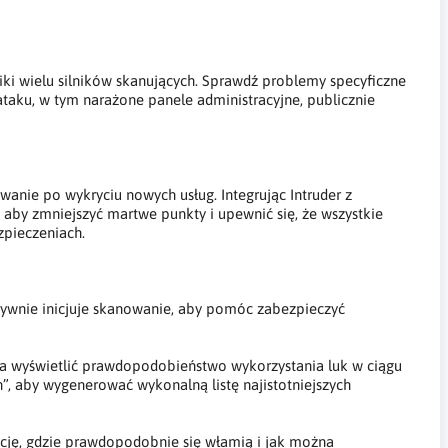
iki wielu silników skanujących. Sprawdź problemy specyficzne
taku, w tym narażone panele administracyjne, publicznie
wanie po wykryciu nowych usług. Integrując Intruder z
by zmniejszyć martwe punkty i upewnić się, że wszystkie
pieczeniach.
ktywnie inicjuje skanowanie, aby pomóc zabezpieczyć
żna wyświetlić prawdopodobieństwo wykorzystania luk w ciągu
h”, aby wygenerować wykonalną listę najistotniejszych
cję, gdzie prawdopodobnie się włamią i jak można