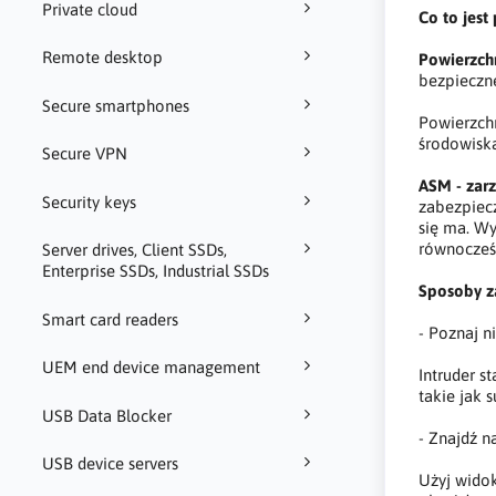
Private cloud
Co to jest
Remote desktop
Powierzch
bezpieczne
Secure smartphones
Powierzchn
środowiska
Secure VPN
ASM - zar
Security keys
zabezpiecz
się ma. W
równocześn
Server drives, Client SSDs,
Enterprise SSDs, Industrial SSDs
Sposoby z
Smart card readers
- Poznaj n
UEM end device management
Intruder s
takie jak 
USB Data Blocker
- Znajdź n
USB device servers
Użyj widok