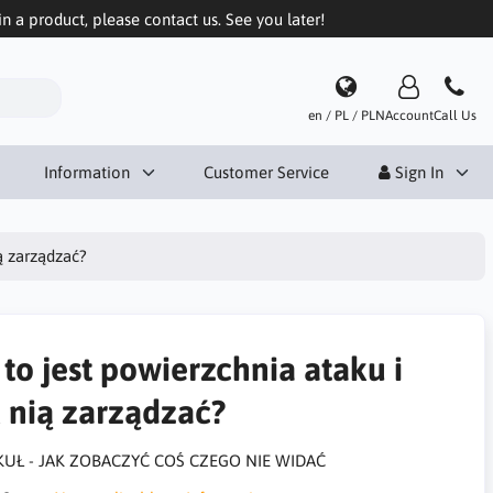
in a product, please contact us. See you later!
en / PL / PLN
Account
Call Us
Information
Customer Service
Sign In
ią zarządzać?
 to jest powierzchnia ataku i
k nią zarządzać?
KUŁ - JAK ZOBACZYĆ COŚ CZEGO NIE WIDAĆ