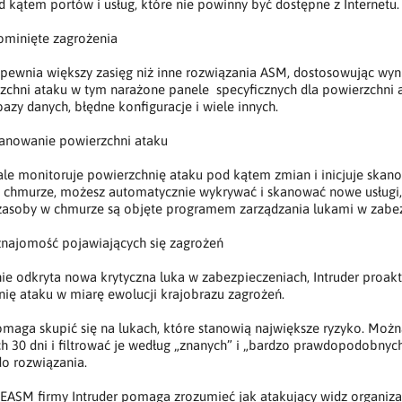
kątem portów i usług, które nie powinny być dostępne z Internetu.
ominięte zagrożenia
apewnia większy zasięg niż inne rozwiązania ASM, dostosowując wyn
zchni ataku w tym narażone panele specyficznych dla powierzchni a
azy danych, błędne konfiguracje i wiele innych.
kanowanie powierzchni ataku
tale monitoruje powierzchnię ataku pod kątem zmian i inicjuje skano
 chmurze, możesz automatycznie wykrywać i skanować nowe usługi, a
zasoby w chmurze są objęte programem zarządzania lukami w zabez
znajomość pojawiających się zagrożeń
ie odkryta nowa krytyczna luka w zabezpieczeniach, Intruder proa
ię ataku w miarę ewolucji krajobrazu zagrożeń.
omaga skupić się na lukach, które stanowią największe ryzyko. Mo
ch 30 dni i filtrować je według „znanych” i „bardzo prawdopodobnyc
o rozwiązania.
 EASM firmy Intruder pomaga zrozumieć jak atakujący widz organiza