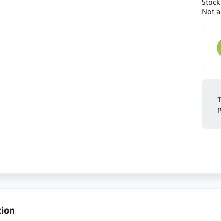
Stock
Not a
T
p
tion