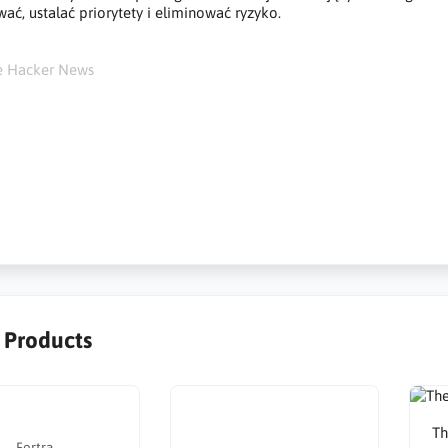
wać, ustalać priorytety i eliminować ryzyko.
he Hacker News
ia ataku, zarządzanie powierzchnią ataku, zasoby cyfrowe, wewnęt
 stron trzecich, skanowanie powierzchni ataku, Intruder, attack surfa
xternal attack surface, third party environments, attack surface scann
griffsfläche, externe Angriffsfläche, Umgebungen von Drittanbietern, 
r Products
Th
Fortra