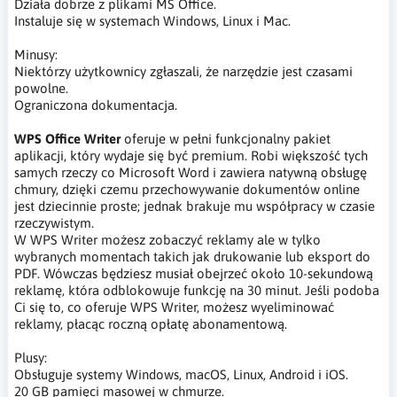
Działa dobrze z plikami MS Office.
Instaluje się w systemach Windows, Linux i Mac.
Minusy:
Niektórzy użytkownicy zgłaszali, że narzędzie jest czasami
powolne.
Ograniczona dokumentacja.
WPS Office Writer
oferuje w pełni funkcjonalny pakiet
aplikacji, który wydaje się być premium. Robi większość tych
samych rzeczy co Microsoft Word i zawiera natywną obsługę
chmury, dzięki czemu przechowywanie dokumentów online
jest dziecinnie proste; jednak brakuje mu współpracy w czasie
rzeczywistym.
W WPS Writer możesz zobaczyć reklamy ale w tylko
wybranych momentach takich jak drukowanie lub eksport do
PDF. Wówczas będziesz musiał obejrzeć około 10-sekundową
reklamę, która odblokowuje funkcję na 30 minut. Jeśli podoba
Ci się to, co oferuje WPS Writer, możesz wyeliminować
reklamy, płacąc roczną opłatę abonamentową.
Plusy:
Obsługuje systemy Windows, macOS, Linux, Android i iOS.
20 GB pamięci masowej w chmurze.