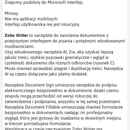
Znajomy, podobny do Microsoft interfejs.
Minusy:
Nie ma aplikacji mobilnych.
Interfejs użytkownika nie jest intuicyjny.
Zoho Writer
to narzędzie do tworzenia dokumentów z
przejrzystym interfejsem do pisania i potężnymi wbudowanymi
możliwościami.
Użyj wbudowanego narzędzia AI, Zia, aby uzyskać lepszą
jakość treści, szybkie poprawki gramatyczne i wgląd w
czytelność dokumentu dla różnych odbiorców (rysunek C).
Może również sprawdzać plagiat i duplikację treści. Narzędzia
AI są często dołączane jako płatny dodatek.
Narzędzie Document Sign umieszcza narzędzia do podpisu
elektronicznego bezpośrednio w dokumencie, dzięki czemu
zespoły mogą przechodzić od wersji roboczej do
zatwierdzenia i podpisania, wszystko w tej samej przestrzeni.
Narzędzia Document Fillable umieszczają również formularze
bezpośrednio w dokumentach, nadając im profesjonalny
wygląd, który jest gotowy do osadzenia w dowolnym miejscu,
w którym potrzebujesz formularza.
Współpraca w czasie rzeczywistym Zoho Writer ma