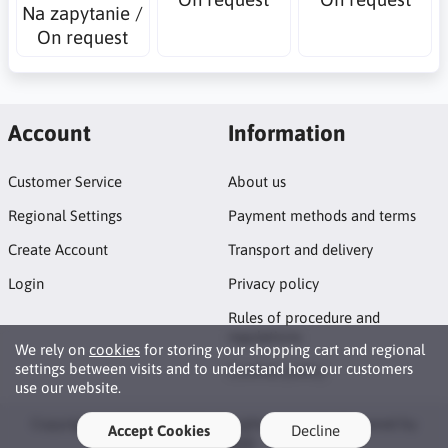
Na zapytanie /
On request
Account
Information
Customer Service
About us
Regional Settings
Payment methods and terms
Create Account
Transport and delivery
Login
Privacy policy
Rules of procedure and
regulations
We rely on
cookies
for storing your shopping cart and regional
settings between visits and to understand how our customers
Cookies policy
use our website.
Copyright © 2026 DigitalIT. All rights reserved · Powered by
Accept Cookies
Decline
LiteCart®