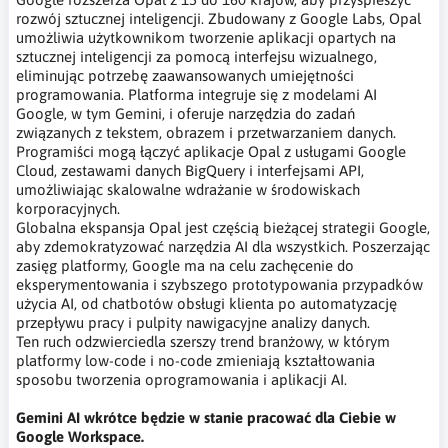
rozwój sztucznej inteligencji. Zbudowany z Google Labs, Opal
umożliwia użytkownikom tworzenie aplikacji opartych na
sztucznej inteligencji za pomocą interfejsu wizualnego,
eliminując potrzebę zaawansowanych umiejętności
programowania. Platforma integruje się z modelami AI
Google, w tym Gemini, i oferuje narzędzia do zadań
związanych z tekstem, obrazem i przetwarzaniem danych.
Programiści mogą łączyć aplikacje Opal z usługami Google
Cloud, zestawami danych BigQuery i interfejsami API,
umożliwiając skalowalne wdrażanie w środowiskach
korporacyjnych.
Globalna ekspansja Opal jest częścią bieżącej strategii Google,
aby zdemokratyzować narzędzia AI dla wszystkich. Poszerzając
zasięg platformy, Google ma na celu zachęcenie do
eksperymentowania i szybszego prototypowania przypadków
użycia AI, od chatbotów obsługi klienta po automatyzację
przepływu pracy i pulpity nawigacyjne analizy danych.
Ten ruch odzwierciedla szerszy trend branżowy, w którym
platformy low-code i no-code zmieniają kształtowania
sposobu tworzenia oprogramowania i aplikacji AI.
Gemini AI wkrótce będzie w stanie pracować dla Ciebie w
Google Workspace.