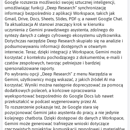
Google rozszerza możliwości swojej sztucznej inteligencji,
umożliwiając funkcji „Deep Research” synchronizację
informacji bezpośrednio z aplikacji Workspace, takich jak
Gmail, Drive, Docs, Sheets, Slides, PDF-y, a nawet Google Chat.
Ta aktualizacja AI stanowi znaczący krok w kierunku
uczynienia z Gemini prawdziwego asystenta, zdolnego do
syntezy danych z całego cyfrowego ekosystemu użytkownika.
Dotychczas narzędzie Deep Research skupiało się na analizie i
podsumowywaniu informacji dostępnych w otwartym
internecie. Teraz, dzięki integracji z Workspace, Gemini może
korzystać z kontekstu pochodzącego z dokumentów, e-maili i
czatów zespołowych, tworząc pełniejsze i bardziej
spersonalizowane raporty.
Po wybraniu opcji „Deep Research” z menu Narzędzia w
Gemini, użytkownicy mogą wskazać, z jakich źródeł AI ma
korzystać. Wyniki można następnie doprecyzować za pomocą
dodatkowych poleceń, a końcowe opracowania
wyeksportować bezpośrednio do Google Docs lub nawet
przekształcić w podcast wygenerowany przez AI.
To rozszerzenie pokazuje też, że Google stara się
pozycjonować Gemini jako asystenta do pracy, a nie jedynie
kolejnego chatbota. Dzięki dostępowi do danych z Workspace,
Gemini może generować trafniejsze wnioski dotyczące
rzeczywistych projektów, komunikacji zespołowej i materiałów