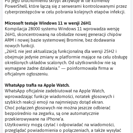
Po jego uruchomieniu skrypt aktywuje w tle komendy
PowerShell, które łączą się z serwerami kontrolowanymi przez
cyberprzestępców w celu pobrania kolejnych etapów infekcji.
Microsoft testuje Windows 11 w wersji 26H1
Kompilacja 28000 systemu Windows 11 wprowadza wersję
26H1, skoncentrowaną na obsłudze nowej generacji chipów
ARM i nowej bazie systemowej Bromine, bez dodawania
nowych funkcji.
„26H1 nie jest aktualizacją funkcjonalną dla wersji 25H2 i
obejmuje jedynie zmiany w platformie mające na celu obsługę
określonych układów scalonych. Od użytkowników nie są
wymagane żadne działania.” — poinformowała firma w
oficjalnym ogłoszeniu.
WhatsApp trafia na Apple Watch.
WhatsApp oficjalnie zadebiutował na Apple Watch,
wprowadzając funkcje wiadomości, notatek głosowych i
szybkich reakcji emoji na najmniejszy dotąd ekran.
Choć połączeń głosowych nie można jeszcze odbierać
bezpośrednio na zegarku, są one automatycznie
przekierowywane na iPhone’a.
Użytkownicy mogą czytać i odpowiadać na wiadomości,
przeglądać powiadomienia o połączeniach, a także wysyłać