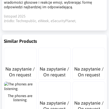
wiadomości głosowe i reakcje emoji, wybierając formę
odpowiedzi najbardziej im odpowiadającą.
listopad 2025
źródło: Techrepublic, eWeek, eSecurityPlanet,
Similar Products
Na zapytanie /
Na zapytanie /
Na zapytanie /
On request
On request
On request
The phones are
listening.
Na zapytanie /
Na zapytanie /
On request
On request