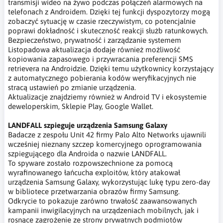
transmisji wideo na żywo podczas połączeń alarmowych na
telefonach z Androidem. Dzięki tej funkcji dyspozytorzy mogą
zobaczyć sytuację w czasie rzeczywistym, co potencjalnie
poprawi dokładność i skuteczność reakcji służb ratunkowych.
Bezpieczeństwo, prywatność i zarządzanie systemem
Listopadowa aktualizacja dodaje również możliwość
kopiowania zapasowego i przywracania preferencji SMS
retrievera na Androidzie. Dzięki temu użytkownicy korzystający
z automatycznego pobierania kodów weryfikacyjnych nie
stracą ustawień po zmianie urządzenia.
Aktualizacje znajdziemy również w Android TV i ekosystemie
deweloperskim, Sklepie Play, Google Wallet.
LANDFALL szpieguje urządzenia Samsung Galaxy
Badacze z zespołu Unit 42 firmy Palo Alto Networks ujawnili
wcześniej nieznany szczep komercyjnego oprogramowania
szpiegującego dla Androida o nazwie LANDFALL.
To spyware zostało rozpowszechnione za pomocą
wyrafinowanego łańcucha exploitów, który atakował
urządzenia Samsung Galaxy, wykorzystując lukę typu zero-day
w bibliotece przetwarzania obrazów firmy Samsung.
Odkrycie to pokazuje zarówno trwałość zaawansowanych
kampanii inwigilacyjnych na urządzeniach mobilnych, jak i
rosnące zagrożenie ze strony prywatnych podmiotów