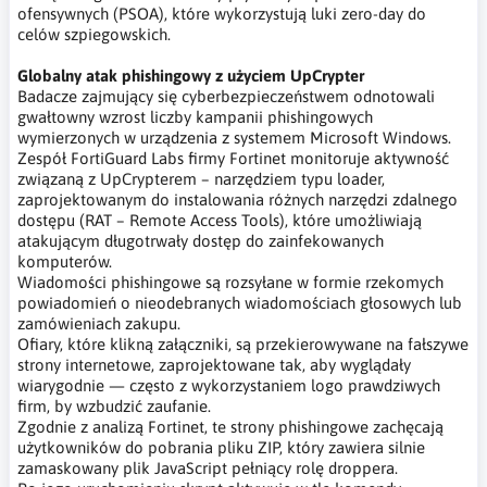
ofensywnych (PSOA), które wykorzystują luki zero-day do
celów szpiegowskich.
Globalny atak phishingowy z użyciem UpCrypter
Badacze zajmujący się cyberbezpieczeństwem odnotowali
gwałtowny wzrost liczby kampanii phishingowych
wymierzonych w urządzenia z systemem Microsoft Windows.
Zespół FortiGuard Labs firmy Fortinet monitoruje aktywność
związaną z UpCrypterem – narzędziem typu loader,
zaprojektowanym do instalowania różnych narzędzi zdalnego
dostępu (RAT – Remote Access Tools), które umożliwiają
atakującym długotrwały dostęp do zainfekowanych
komputerów.
Wiadomości phishingowe są rozsyłane w formie rzekomych
powiadomień o nieodebranych wiadomościach głosowych lub
zamówieniach zakupu.
Ofiary, które klikną załączniki, są przekierowywane na fałszywe
strony internetowe, zaprojektowane tak, aby wyglądały
wiarygodnie — często z wykorzystaniem logo prawdziwych
firm, by wzbudzić zaufanie.
Zgodnie z analizą Fortinet, te strony phishingowe zachęcają
użytkowników do pobrania pliku ZIP, który zawiera silnie
zamaskowany plik JavaScript pełniący rolę droppera.