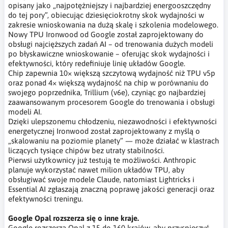
opisany jako „najpotężniejszy i najbardziej energooszczędny
do tej pory”, obiecując dziesięciokrotny skok wydajności w
zakresie wnioskowania na dużą skalę i szkolenia modelowego.
Nowy TPU Ironwood od Google został zaprojektowany do
obsługi najcięższych zadań AI – od trenowania dużych modeli
po błyskawiczne wnioskowanie – oferując skok wydajności i
efektywności, który redefiniuje linię układów Google.
Chip zapewnia 10× większą szczytową wydajność niż TPU v5p
oraz ponad 4× większą wydajność na chip w porównaniu do
swojego poprzednika, Trillium (v6e), czyniąc go najbardziej
zaawansowanym procesorem Google do trenowania i obsługi
modeli AI.
Dzięki ulepszonemu chłodzeniu, niezawodności i efektywności
energetycznej Ironwood został zaprojektowany z myślą o
„skalowaniu na poziomie planety” — może działać w klastrach
liczących tysiące chipów bez utraty stabilności.
Pierwsi użytkownicy już testują te możliwości. Anthropic
planuje wykorzystać nawet milion układów TPU, aby
obsługiwać swoje modele Claude, natomiast Lightricks i
Essential AI zgłaszają znaczną poprawę jakości generacji oraz
efektywności treningu.
Google Opal rozszerza się o inne kraje.
Google rozszerza Opal z 15 do 160 krajów, aby przyspieszyć