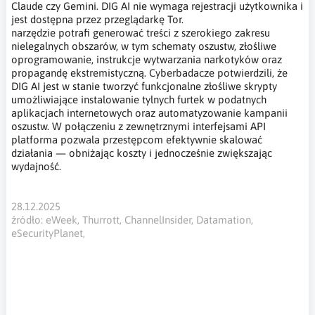
Claude czy Gemini. DIG AI nie wymaga rejestracji użytkownika i
jest dostępna przez przeglądarkę Tor.
narzędzie potrafi generować treści z szerokiego zakresu
nielegalnych obszarów, w tym schematy oszustw, złośliwe
oprogramowanie, instrukcje wytwarzania narkotyków oraz
propagandę ekstremistyczną. Cyberbadacze potwierdzili, że
DIG AI jest w stanie tworzyć funkcjonalne złośliwe skrypty
umożliwiające instalowanie tylnych furtek w podatnych
aplikacjach internetowych oraz automatyzowanie kampanii
oszustw. W połączeniu z zewnętrznymi interfejsami API
platforma pozwala przestępcom efektywnie skalować
działania — obniżając koszty i jednocześnie zwiększając
wydajność.
28.12.2025
źródło: eWeek, Thurrott, ChannelInsider, Datamation,
eSecurityPlanet,
DIG AI,AI Dark Webu nieocenzurowana AI,Dark
Web,przestępcza AI,Zawody w Obsłudze Dronów
Uderzeniowych, dron uderzeniowy, przeglądarka
TOR,cyberprzestępcze gangi,język Rust,hybrydowe zagrozenia,