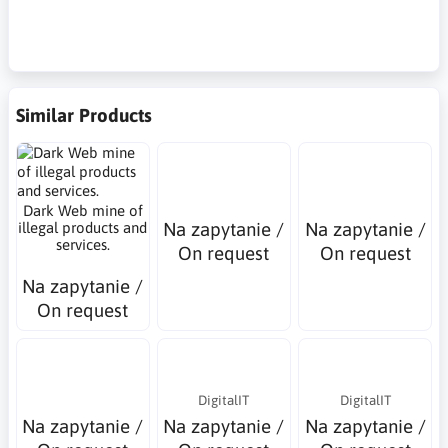
luki w bezpieczeństwie OT,ataki typu prompt
injection,ChatGPT Atlas,roboty Unitree
Similar Products
Dark Web mine of
Na zapytanie /
Na zapytanie /
illegal products and
services.
On request
On request
Na zapytanie /
On request
DigitalIT
DigitalIT
Na zapytanie /
Na zapytanie /
Na zapytanie /