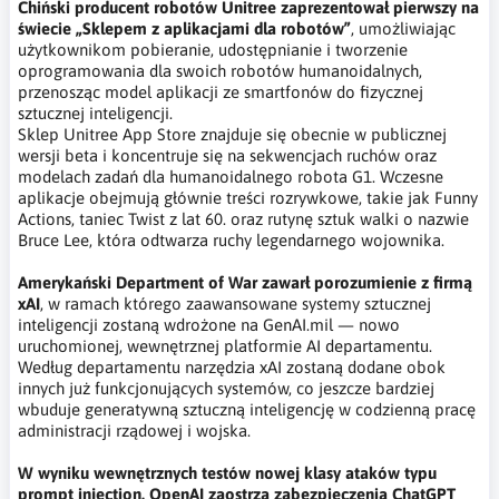
Chiński producent robotów Unitree zaprezentował pierwszy na
świecie „Sklepem z aplikacjami dla robotów”
, umożliwiając
użytkownikom pobieranie, udostępnianie i tworzenie
oprogramowania dla swoich robotów humanoidalnych,
przenosząc model aplikacji ze smartfonów do fizycznej
sztucznej inteligencji.
Sklep Unitree App Store znajduje się obecnie w publicznej
wersji beta i koncentruje się na sekwencjach ruchów oraz
modelach zadań dla humanoidalnego robota G1. Wczesne
aplikacje obejmują głównie treści rozrywkowe, takie jak Funny
Actions, taniec Twist z lat 60. oraz rutynę sztuk walki o nazwie
Bruce Lee, która odtwarza ruchy legendarnego wojownika.
Amerykański Department of War zawarł porozumienie z firmą
xAI
, w ramach którego zaawansowane systemy sztucznej
inteligencji zostaną wdrożone na GenAI.mil — nowo
uruchomionej, wewnętrznej platformie AI departamentu.
Według departamentu narzędzia xAI zostaną dodane obok
innych już funkcjonujących systemów, co jeszcze bardziej
wbuduje generatywną sztuczną inteligencję w codzienną pracę
administracji rządowej i wojska.
W wyniku wewnętrznych testów nowej klasy ataków typu
prompt injection, OpenAI
zaostrza zabezpieczenia ChatGPT