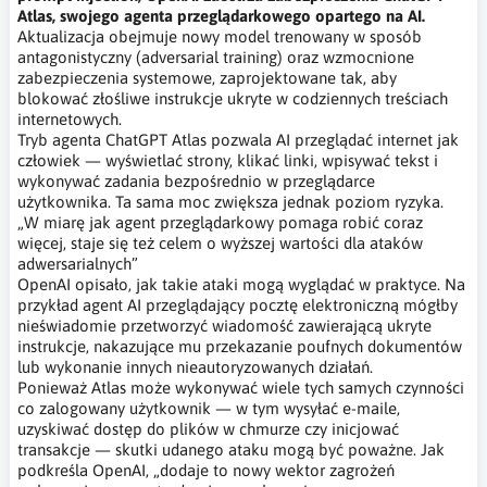
Atlas, swojego agenta przeglądarkowego opartego na AI.
Aktualizacja obejmuje nowy model trenowany w sposób
antagonistyczny (adversarial training) oraz wzmocnione
zabezpieczenia systemowe, zaprojektowane tak, aby
blokować złośliwe instrukcje ukryte w codziennych treściach
internetowych.
Tryb agenta ChatGPT Atlas pozwala AI przeglądać internet jak
człowiek — wyświetlać strony, klikać linki, wpisywać tekst i
wykonywać zadania bezpośrednio w przeglądarce
użytkownika. Ta sama moc zwiększa jednak poziom ryzyka.
„W miarę jak agent przeglądarkowy pomaga robić coraz
więcej, staje się też celem o wyższej wartości dla ataków
adwersarialnych”
OpenAI opisało, jak takie ataki mogą wyglądać w praktyce. Na
przykład agent AI przeglądający pocztę elektroniczną mógłby
nieświadomie przetworzyć wiadomość zawierającą ukryte
instrukcje, nakazujące mu przekazanie poufnych dokumentów
lub wykonanie innych nieautoryzowanych działań.
Ponieważ Atlas może wykonywać wiele tych samych czynności
co zalogowany użytkownik — w tym wysyłać e-maile,
uzyskiwać dostęp do plików w chmurze czy inicjować
transakcje — skutki udanego ataku mogą być poważne. Jak
podkreśla OpenAI, „dodaje to nowy wektor zagrożeń