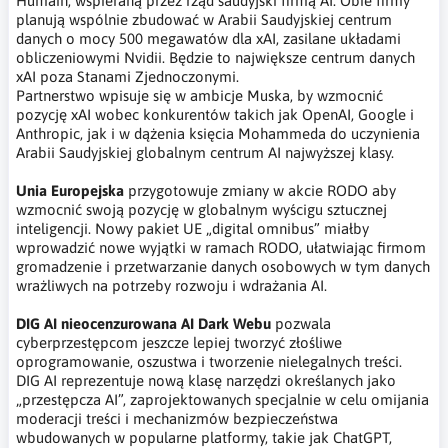
Humain, wspieraną przez rząd saudyjski firmą AI. Obie firmy
planują wspólnie zbudować w Arabii Saudyjskiej centrum
danych o mocy 500 megawatów dla xAI, zasilane układami
obliczeniowymi Nvidii. Będzie to największe centrum danych
xAI poza Stanami Zjednoczonymi.
Partnerstwo wpisuje się w ambicje Muska, by wzmocnić
pozycję xAI wobec konkurentów takich jak OpenAI, Google i
Anthropic, jak i w dążenia księcia Mohammeda do uczynienia
Arabii Saudyjskiej globalnym centrum AI najwyższej klasy.
Unia Europejska
przygotowuje zmiany w akcie RODO aby
wzmocnić swoją pozycję w globalnym wyścigu sztucznej
inteligencji. Nowy pakiet UE „digital omnibus” miałby
wprowadzić nowe wyjątki w ramach RODO, ułatwiając firmom
gromadzenie i przetwarzanie danych osobowych w tym danych
wrażliwych na potrzeby rozwoju i wdrażania AI.
DIG AI nieocenzurowana AI Dark Webu
pozwala
cyberprzestępcom jeszcze lepiej tworzyć złośliwe
oprogramowanie, oszustwa i tworzenie nielegalnych treści.
DIG AI reprezentuje nową klasę narzędzi określanych jako
„przestępcza AI”, zaprojektowanych specjalnie w celu omijania
moderacji treści i mechanizmów bezpieczeństwa
wbudowanych w popularne platformy, takie jak ChatGPT,