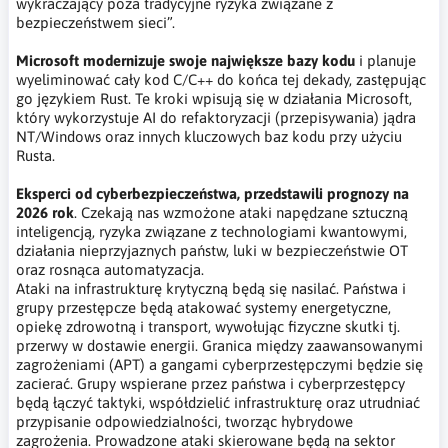
wykraczający poza tradycyjne ryzyka związane z
bezpieczeństwem sieci”.
Microsoft modernizuje swoje największe bazy kodu
i planuje
wyeliminować cały kod C/C++ do końca tej dekady, zastępując
go językiem Rust. Te kroki wpisują się w działania Microsoft,
który wykorzystuje AI do refaktoryzacji (przepisywania) jądra
NT/Windows oraz innych kluczowych baz kodu przy użyciu
Rusta.
Eksperci od cyberbezpieczeństwa, przedstawili prognozy na
2026 rok
. Czekają nas wzmożone ataki napędzane sztuczną
inteligencją, ryzyka związane z technologiami kwantowymi,
działania nieprzyjaznych państw, luki w bezpieczeństwie OT
oraz rosnąca automatyzacja.
Ataki na infrastrukturę krytyczną będą się nasilać. Państwa i
grupy przestępcze będą atakować systemy energetyczne,
opiekę zdrowotną i transport, wywołując fizyczne skutki tj.
przerwy w dostawie energii. Granica między zaawansowanymi
zagrożeniami (APT) a gangami cyberprzestępczymi będzie się
zacierać. Grupy wspierane przez państwa i cyberprzestępcy
będą łączyć taktyki, współdzielić infrastrukturę oraz utrudniać
przypisanie odpowiedzialności, tworząc hybrydowe
zagrożenia. Prowadzone ataki skierowane będą na sektor