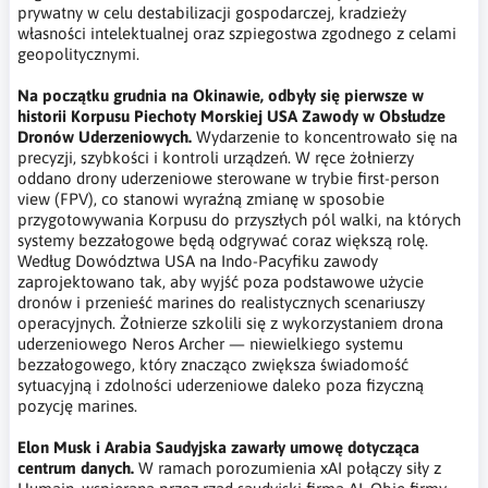
prywatny w celu destabilizacji gospodarczej, kradzieży
własności intelektualnej oraz szpiegostwa zgodnego z celami
geopolitycznymi.
Na początku grudnia na Okinawie, odbyły się pierwsze w
historii Korpusu Piechoty Morskiej USA Zawody w Obsłudze
Dronów Uderzeniowych.
Wydarzenie to koncentrowało się na
precyzji, szybkości i kontroli urządzeń. W ręce żołnierzy
oddano drony uderzeniowe sterowane w trybie first-person
view (FPV), co stanowi wyraźną zmianę w sposobie
przygotowywania Korpusu do przyszłych pól walki, na których
systemy bezzałogowe będą odgrywać coraz większą rolę.
Według Dowództwa USA na Indo-Pacyfiku zawody
zaprojektowano tak, aby wyjść poza podstawowe użycie
dronów i przenieść marines do realistycznych scenariuszy
operacyjnych. Żołnierze szkolili się z wykorzystaniem drona
uderzeniowego Neros Archer — niewielkiego systemu
bezzałogowego, który znacząco zwiększa świadomość
sytuacyjną i zdolności uderzeniowe daleko poza fizyczną
pozycję marines.
Elon Musk i Arabia Saudyjska zawarły umowę dotycząca
centrum danych.
W ramach porozumienia xAI połączy siły z