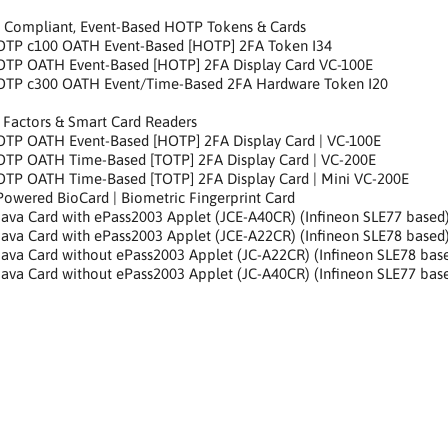
Compliant, Event-Based HOTP Tokens & Cards
 OTP c100 OATH Event-Based [HOTP] 2FA Token I34
 OTP OATH Event-Based [HOTP] 2FA Display Card VC-100E
 OTP c300 OATH Event/Time-Based 2FA Hardware Token I20
 Factors & Smart Card Readers
 OTP OATH Event-Based [HOTP] 2FA Display Card | VC-100E
 OTP OATH Time-Based [TOTP] 2FA Display Card | VC-200E
 OTP OATH Time-Based [TOTP] 2FA Display Card | Mini VC-200E
Powered BioCard | Biometric Fingerprint Card
Java Card with ePass2003 Applet (JCE-A40CR) (Infineon SLE77 based)
Java Card with ePass2003 Applet (JCE-A22CR) (Infineon SLE78 based)
Java Card without ePass2003 Applet (JC-A22CR) (Infineon SLE78 base
Java Card without ePass2003 Applet (JC-A40CR) (Infineon SLE77 base
ytnik kart inteligentnych, zabezpieczenie przed zwarciem, połączenie 
connection,Chipkartenleser, Kurzschlussschutz, Bluetooth-Verbindung
elektronicznych, bezpieczeństwa informacji i kontroli dostępu,for i
nd access control, für Identitätsauthentifizierung, E-Commerce, E-P
,Chipkartenleser, Kurzschlussschutz, Bluetooth-Verbindung,