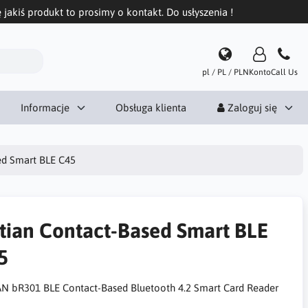
 jakiś produkt to prosimy o kontakt. Do usłyszenia !
pl / PL / PLN
Konto
Call Us
Informacje
Obsługa klienta
Zaloguj się
ed Smart BLE C45
itian Contact-Based Smart BLE
5
AN bR301 BLE Contact-Based Bluetooth 4.2 Smart Card Reader