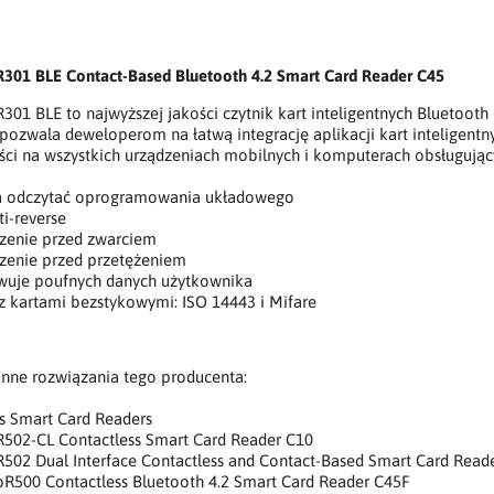
R301 BLE Contact-Based Bluetooth 4.2 Smart Card Reader C45
301 BLE to najwyższej jakości czytnik kart inteligentnych Bluetoot
pozwala deweloperom na łatwą integrację aplikacji kart inteligent
ści na wszystkich urządzeniach mobilnych i komputerach obsługujący
 odczytać oprogramowania układowego
ti-reverse
zenie przed zwarciem
zenie przed przetężeniem
wuje poufnych danych użytkownika
z kartami bezstykowymi: ISO 14443 i Mifare
inne rozwiązania tego producenta:
s Smart Card Readers
R502-CL Contactless Smart Card Reader C10
R502 Dual Interface Contactless and Contact-Based Smart Card Read
bR500 Contactless Bluetooth 4.2 Smart Card Reader C45F