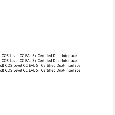
 COS Level CC EAL 5+ Certified Dual-Interface
 COS Level CC EAL 5+ Certified Dual-Interface
d) COS Level CC EAL 5+ Certified Dual-Interface
d) COS Level CC EAL 5+ Certified Dual-Interface
Bluetooth, smart card reader, short circuit protection,
,do uwierzytelniania tożsamości, handlu elektronicznego,
dentity authentication, e-commerce, e-payments, information
ayment, Informationssicherheit und Zugangskontrolleetooth