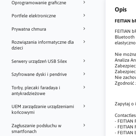
Oprogramowanie graficzne
Opis
Portfele elektroniczne
FEITIAN b
Prywatna chmura
FEITIAN bR
Bluetooth 
Rozwiązania informatyczne dla
elastyczno
dzieci
Nie można
Analiza An
Serwery urządzeń USB Silex
Zabezpiec
Zabezpiec
Szyfrowane dyski i pendrive
Nie zacho
Zgodność 
Torby, plecaki faradaya i
antykradzieżowe
Zapytaj o 
UEM zarządzanie urządzeniami
końcowymi
Contactles
- FEITIAN 
Zagłuszanie podsłuchu w
- FEITIAN 
smartfonach
- FEITIAN 