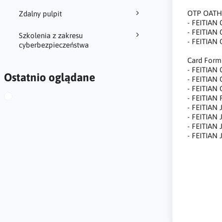
OTP OATH 
Zdalny pulpit
- FEITIAN
- FEITIAN
Szkolenia z zakresu
- FEITIAN
cyberbezpieczeństwa
Card Form
- FEITIAN
Ostatnio oglądane
- FEITIAN
- FEITIAN
- FEITIAN 
- FEITIAN 
- FEITIAN 
- FEITIAN 
- FEITIAN 
Mifare, cz
Bluetooth 
płatności 
security a
connection