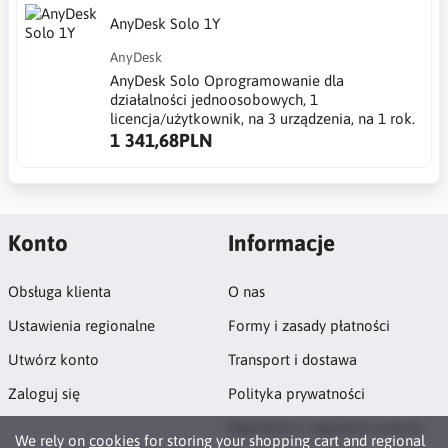
AnyDesk Solo 1Y
AnyDesk
AnyDesk Solo Oprogramowanie dla
działalności jednoosobowych, 1
licencja/użytkownik, na 3 urządzenia, na 1 rok.
1 341,68PLN
Konto
Informacje
Obsługa klienta
O nas
Ustawienia regionalne
Formy i zasady płatności
Utwórz konto
Transport i dostawa
Zaloguj się
Polityka prywatności
Regulamin i regulacje prawne
We rely on
cookies
for storing your shopping cart and regional