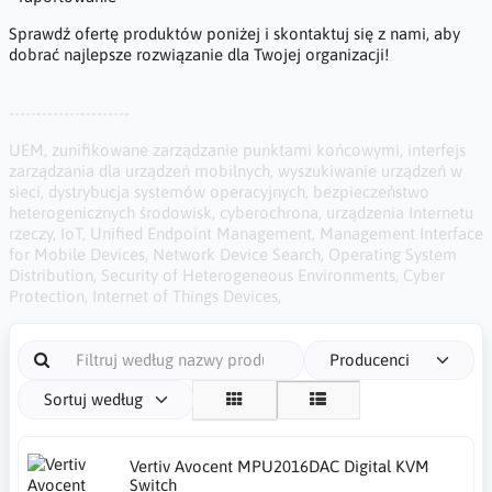
Sprawdź ofertę produktów poniżej i skontaktuj się z nami, aby
dobrać najlepsze rozwiązanie dla Twojej organizacji!
----------------------
UEM, zunifikowane zarządzanie punktami końcowymi, interfejs
zarządzania dla urządzeń mobilnych, wyszukiwanie urządzeń w
sieci, dystrybucja systemów operacyjnych, bezpieczeństwo
heterogenicznych środowisk, cyberochrona, urządzenia Internetu
rzeczy, IoT, Unified Endpoint Management, Management Interface
for Mobile Devices, Network Device Search, Operating System
Distribution, Security of Heterogeneous Environments, Cyber
Protection, Internet of Things Devices,
Producenci
Sortuj według
Vertiv Avocent MPU2016DAC Digital KVM
Switch