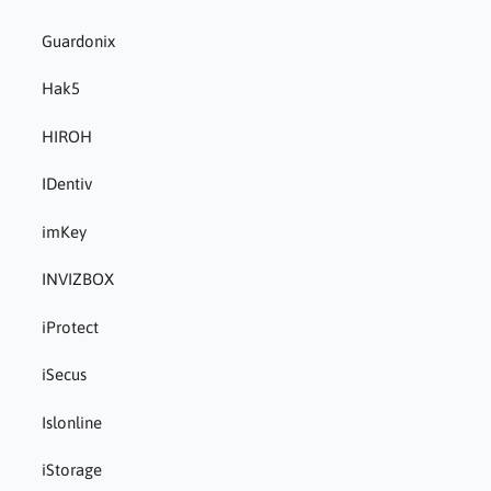
Guardonix
Hak5
HIROH
IDentiv
imKey
INVIZBOX
iProtect
iSecus
Islonline
iStorage