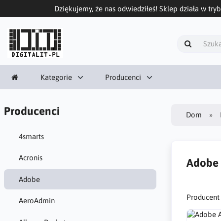
Dziękujemy, że nas odwiedziłeś! Sklep działa w tryb
Kategorie
Producenci
Producenci
Dom
4smarts
Acronis
Adobe
Adobe
Producent
AeroAdmin