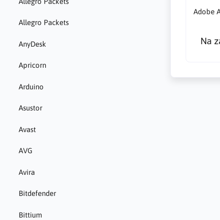
Allegro Packets
Adobe A
Allegro Packets
Na z
AnyDesk
Apricorn
Arduino
Asustor
Avast
AVG
Avira
Bitdefender
Bittium