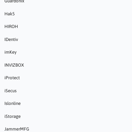
Guardonix
Hak5
HIROH
IDentiv
imKey
INVIZBOX
iProtect
iSecus
Islonline
iStorage
JammerMFG