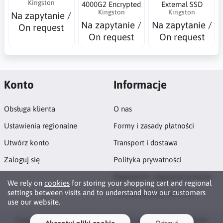
Kingston
4000G2 Encrypted
External SSD
Kingston
Kingston
Na zapytanie /
Na zapytanie /
Na zapytanie /
On request
On request
On request
Konto
Informacje
Obsługa klienta
O nas
Ustawienia regionalne
Formy i zasady płatności
Utwórz konto
Transport i dostawa
Zaloguj się
Polityka prywatności
Regulamin i regulacje prawne
We rely on
cookies
for storing your shopping cart and regional
settings between visits and to understand how our customers
Polityka plików cookies
use our website.
Copyright © 2026 DigitalIT. All rights reserved · Powered by