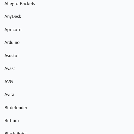
Allegro Packets
AnyDesk
Apricorn
Arduino
Asustor
Avast
AVG
Avira
Bitdefender
Bittium
Black Point