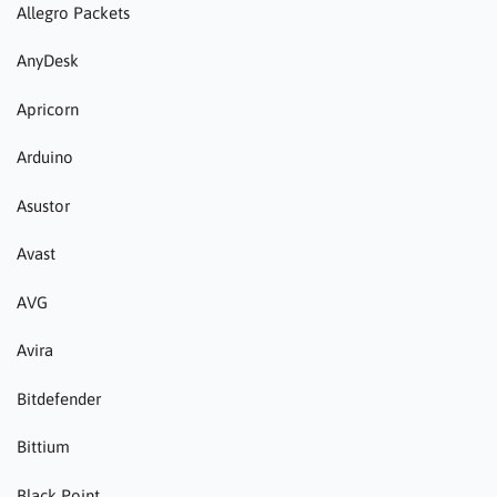
Allegro Packets
AnyDesk
Apricorn
Arduino
Asustor
Avast
AVG
Avira
Bitdefender
Bittium
Black Point