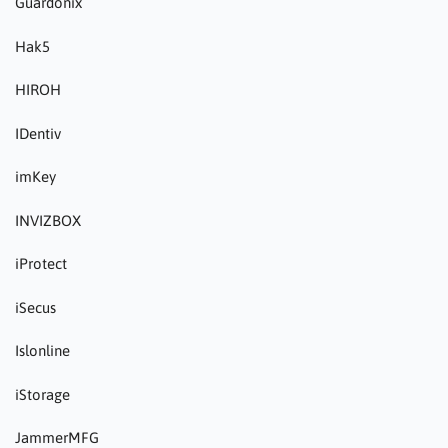
Guardonix
Hak5
HIROH
IDentiv
imKey
INVIZBOX
iProtect
iSecus
Islonline
iStorage
JammerMFG