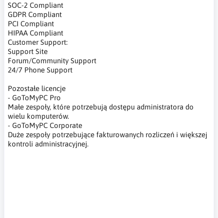
SOC-2 Compliant
GDPR Compliant
PCI Compliant
HIPAA Compliant
Customer Support:
Support Site
Forum/Community Support
24/7 Phone Support
Pozostałe licencje
- GoToMyPC Pro
Małe zespoły, które potrzebują dostępu administratora do
wielu komputerów.
- GoToMyPC Corporate
Duże zespoły potrzebujące fakturowanych rozliczeń i większej
kontroli administracyjnej.
oprogramowanie do zdalnego pulpitu, zdalny pulpit, praca
zdalna, zdalny dostęp do komputera, praca na odległość,
oprogramowanie do zdalnej pomocy, remote desktop
software, remote desktop, remote work, remote computer
access, remote work, remote assistance software