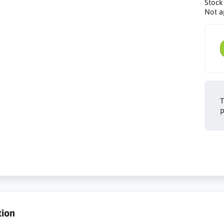
Stock
Not a
T
p
tion