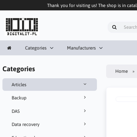
Thank you for visiting us! The shop is in cata
Categories
Manufacturers
Categories
Home
Articles
Backup
DAS
Data recovery