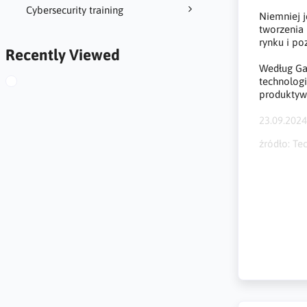
Cybersecurity training
Niemniej j
tworzenia 
rynku i po
Recently Viewed
Według Gar
technologi
produktyw
23.09.202
źródło: Te
cyberbezpi
kodowaniu,
created by 
weak code, 
Code, Verw
mangelnde 