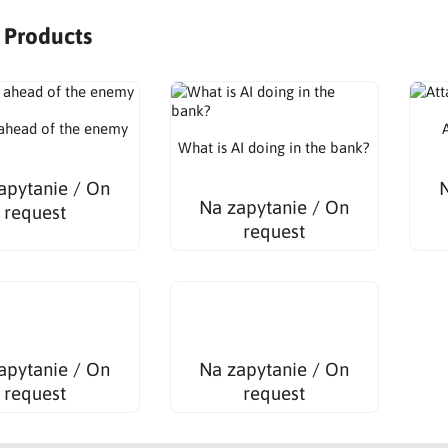
r Products
y ahead of the enemy
What is AI doing in the bank?
apytanie / On
N
Na zapytanie / On
request
request
apytanie / On
Na zapytanie / On
request
request