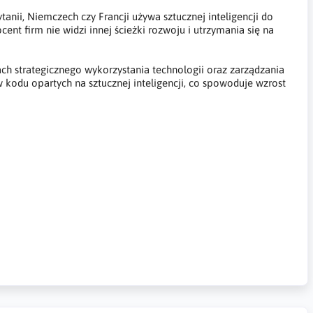
anii, Niemczech czy Francji używa sztucznej inteligencji do
ent firm nie widzi innej ścieżki rozwoju i utrzymania się na
ch strategicznego wykorzystania technologii oraz zarządzania
 kodu opartych na sztucznej inteligencji, co spowoduje wzrost
ligencję, stosowanie kodu AI, zakaz stosowania AI w
powiedzialności za kod AI, trenowanie AI, cybersecurity, code
e of AI in coding, AI, artificial intelligence, distribution of
I erstellter Code, von künstlicher Intelligenz geschriebener
I, künstliche Intelligenz, Verbreitung von schwachem Code,