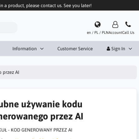
in a product, please contact us. See you later!
en / PL / PLN
Account
Call Us
Information
Customer Service
Sign In
 przez AI
ubne używanie kodu
nerowanego przez AI
KUŁ - KOD GENEROWANY PRZEZ AI