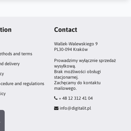
tion
Contact
Wallek-Walewskiego 9
PL30-094 Kraków
thods and terms
Prowadzimy wyłącznie sprzedaż
nd delivery
wysyłkową.
Brak możliwości obsługi
icy
stacjonarnej.
Zachęcamy do kontaktu
ocedure and regulations
mailowego.
icy
+ 48 12 312 41 04
info@digitalit.pl
r