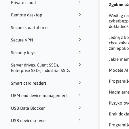
Private cloud
Zgubne uż
Remote desktop
Według na
cyberbezpi
dokładnoś
Secure smartphones
Jedną z k
Secure VPN
chce zakaz
zaniepokoj
Security keys
Jakie mamy
Server drives, Client SSDs,
Modele AI
Enterprise SSDs, Industrial SSDs
Programiśc
Smart card readers
Nadmierne 
UEM end device management
Ryzyko tw
USB Data Blocker
Brak dokła
USB device servers
Programiśc