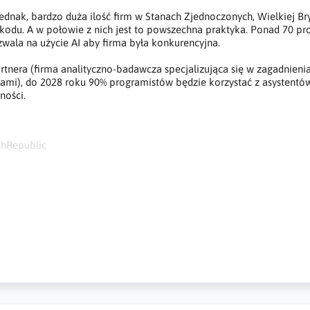
ednak, bardzo duża ilość firm w Stanach Zjednoczonych, Wielkiej Bryt
kodu. A w połowie z nich jest to powszechna praktyka. Ponad 70 proc
zwala na użycie AI aby firma była konkurencyjna.
tnera (firma analityczno-badawcza specjalizująca się w zagadnienia
ami), do 2028 roku 90% programistów będzie korzystać z asystentów
ności.
4
chRepublic
eczeństwo, kod stworzony przez AI, kod napisany przez stuczną inte
 AI, sztuczna inteligencja, rozpowszechnianie słebego kodu, brak od
AI, code written by artificial intelligence, use of AI code, ban on the us
lack of responsibility for AI code, training AI, Cybersicherheit, von K
endung von KI-Code, Verbot der Verwendung von KI beim Codieren, K
Verantwortung für KI-Code, Training von KI,