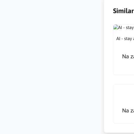
Simila
AI - sta
Na z
Na z