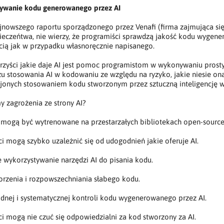
ywanie kodu generowanego przez AI
jnowszego raportu sporządzonego przez Venafi (firma zajmująca si
eczeńtwa, nie wierzy, że programiści sprawdzą jakość kodu wygene
cią jak w przypadku własnoręcznie napisanego.
orzyści jakie daje AI jest pomoc programistom w wykonywaniu prost
u stosowania AI w kodowaniu ze względu na ryzyko, jakie niesie ona
onych stosowaniem kodu stworzonym przez sztuczną inteligencję w 
 zagrożenia ze strony AI?
 mogą być wytrenowane na przestarzałych bibliotekach open-source
i mogą szybko uzależnić się od udogodnień jakie oferuje AI.
wykorzystywanie narzędzi AI do pisania kodu.
orzenia i rozpowszechniania słabego kodu.
dnej i systematycznej kontroli kodu wygenerowanego przez AI.
i mogą nie czuć się odpowiedzialni za kod stworzony za AI.