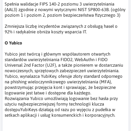
Spełnia walidacje FIPS 140-2 poziomu 3 uwierzytelniania
(AAL3) zgodnie z nowymi wytycznymi NIST SP800-63B. (ogólny
poziom 1 i poziom 2, poziom bezpieczeństwa fizycznego 3)
Zmniejsza liczbę incydentów związanych z obsługą haseł o
92% i radykalnie obniża koszty wsparcia IT.
O Yubico
Yubico jest twórcą i głównym współautorem otwartych
standardów uwierzytelniania FIDO2, WebAuthn i FIDO
Universal 2nd Factor (U2F), a także pionierem w dostarczaniu
nowoczesnych, sprzętowych zabezpieczeń uwierzytelniania.
Yubico, wynalazca YubiKey, oferuje złoty standard odpornego
na phishing wieloczynnikowego uwierzytelniania (MFA),
powstrzymując przejęcia kont i sprawiając, że bezpieczne
logowanie jest łatwe i dostępne dla każdego.
Rozwiązania Yubico umożliwiają logowanie bez hasła przy
użyciu najbezpieczniejszej formy technologii klucza
dostępuYubiKeys działają od razu po wyjęciu z pudełka w
setkach aplikacji i usług konsumenckich i korporacyjnych.
klucz bezpieczeństwa, klucz sprzętowy, klucz zabezpieczający
komputer, dwuetapowe uwierzytelnianie, zabezpieczenia kont