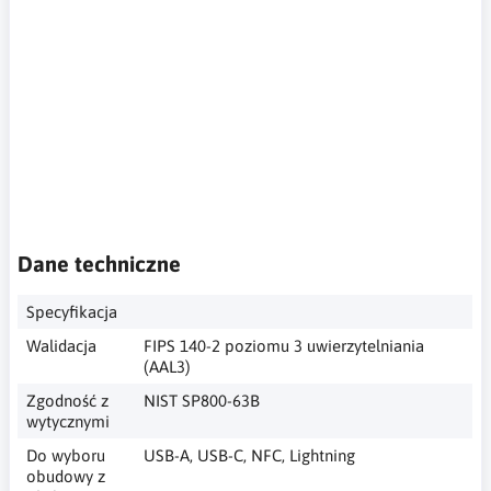
w portalach internetowych, potwierdzenie tożsamości podczas
logowania, klucz unikalny, security key, hardware key,
computer security key, two-step authentication, security of
accounts on Internet portals, identity confirmation when
logging in, unique key, Sicherheitsschlüssel, Hardwareschlüssel,
Computer-Sicherheitsschlüssel, Zwei-Faktor-Authentifizierung,
Sicherheit von Konten auf Internetportalen,
Identitätsbestätigung beim Anmelden, eindeutiger Schlüssel,
Dane techniczne
Specyfikacja
Walidacja
FIPS 140-2 poziomu 3 uwierzytelniania
(AAL3)
Zgodność z
NIST SP800-63B
wytycznymi
Do wyboru
USB-A, USB-C, NFC, Lightning
obudowy z