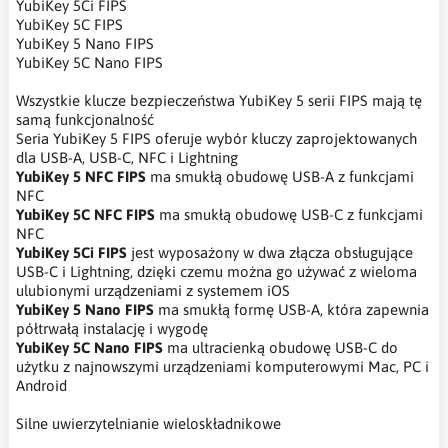
YubiKey 5Ci FIPS
YubiKey 5C FIPS
YubiKey 5 Nano FIPS
YubiKey 5C Nano FIPS
Wszystkie klucze bezpieczeństwa YubiKey 5 serii FIPS mają tę
samą funkcjonalność
Seria YubiKey 5 FIPS oferuje wybór kluczy zaprojektowanych
dla USB-A, USB-C, NFC i Lightning
YubiKey 5 NFC FIPS
ma smukłą obudowę USB-A z funkcjami
NFC
YubiKey 5C NFC FIPS
ma smukłą obudowę USB-C z funkcjami
NFC
YubiKey 5Ci FIPS
jest wyposażony w dwa złącza obsługujące
USB-C i Lightning, dzięki czemu można go używać z wieloma
ulubionymi urządzeniami z systemem iOS
YubiKey 5 Nano FIPS
ma smukłą formę USB-A, która zapewnia
półtrwałą instalację i wygodę
YubiKey 5C Nano FIPS
ma ultracienką obudowę USB-C do
użytku z najnowszymi urządzeniami komputerowymi Mac, PC i
Android
Silne uwierzytelnianie wieloskładnikowe