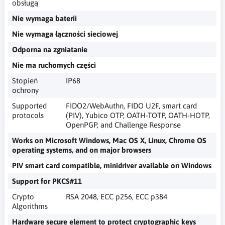
obsługą
Nie wymaga baterii
Nie wymaga łączności sieciowej
Odporna na zgniatanie
Nie ma ruchomych części
Stopień
IP68
ochrony
Supported
FIDO2/WebAuthn, FIDO U2F, smart card
protocols
(PIV), Yubico OTP, OATH-TOTP, OATH-HOTP,
OpenPGP, and Challenge Response
Works on Microsoft Windows, Mac OS X, Linux, Chrome OS
operating systems, and on major browsers
PIV smart card compatible, minidriver available on Windows
Support for PKCS#11
Crypto
RSA 2048, ECC p256, ECC p384
Algorithms
Hardware secure element to protect cryptographic keys