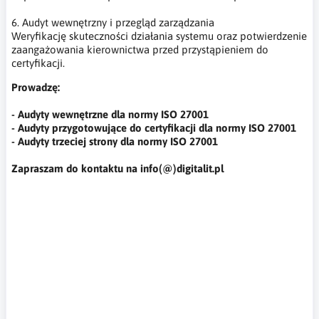
6. Audyt wewnętrzny i przegląd zarządzania
Weryfikację skuteczności działania systemu oraz potwierdzenie
zaangażowania kierownictwa przed przystąpieniem do
certyfikacji.
Prowadzę:
- Audyty wewnętrzne dla normy ISO 27001
- Audyty przygotowujące do certyfikacji dla normy ISO 27001
- Audyty trzeciej strony dla normy ISO 27001
Zapraszam do kontaktu na info(@)digitalit.pl
audyty ISO 27001, audyty ISO/IEC 27001, audyt ISO 27001, ISO
27001 audit, audyt bezpieczeństwa informacji, audyt SZBI,
System Zarządzania Bezpieczeństwem Informacji, ISO 27001,
ISO/IEC 27001, bezpieczeństwo informacji ISO 27001,
przygotowanie do certyfikacji ISO 27001, wdrożenie ISO 27001,
wsparcie ISO 27001, konsulting ISO 27001, doradztwo ISO
27001, przegląd zgodności ISO 27001, analiza luk ISO 27001,