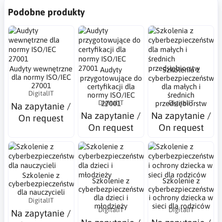
Podobne produkty
Audyty wewnętrzne
Audyty
Szkolenia z
dla normy ISO/IEC
przygotowujące do
cyberbezpieczeństwa
27001
certyfikacji dla
dla małych i
DigitalIT
normy ISO/IEC
średnich
DigitalIT
DigitalIT
27001
przedsiębiorstw
Na zapytanie /
Na zapytanie /
Na zapytanie /
On request
On request
On request
Szkolenie z
Szkolenie z
Szkolenie z
cyberbezpieczeństwa
cyberbezpieczeństwa
cyberbezpieczeństwa
dla nauczycieli
dla dzieci i
i ochrony dziecka w
DigitalIT
młodzieży
sieci dla rodziców
DigitalIT
DigitalIT
Na zapytanie /