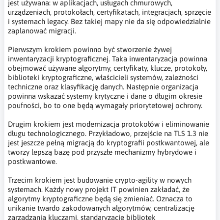
jest używana: w aplikacjach, usługach chmurowych,
urządzeniach, protokołach, certyfikatach, integracjach, sprzęcie
i systemach legacy. Bez takiej mapy nie da się odpowiedzialnie
zaplanować migracji.
Pierwszym krokiem powinno być stworzenie żywej
inwentaryzacji kryptograficznej. Taka inwentaryzacja powinna
obejmować używane algorytmy, certyfikaty, klucze, protokoły,
biblioteki kryptograficzne, właścicieli systemów, zależności
techniczne oraz klasyfikację danych. Następnie organizacja
powinna wskazać systemy krytyczne i dane o długim okresie
poufności, bo to one będą wymagały priorytetowej ochrony.
Drugim krokiem jest modernizacja protokołów i eliminowanie
długu technologicznego. Przykładowo, przejście na TLS 1.3 nie
jest jeszcze pełną migracją do kryptografii postkwantowej, ale
tworzy lepszą bazę pod przyszłe mechanizmy hybrydowe i
postkwantowe.
Trzecim krokiem jest budowanie crypto-agility w nowych
systemach. Każdy nowy projekt IT powinien zakładać, że
algorytmy kryptograficzne będą się zmieniać. Oznacza to
unikanie twardo zakodowanych algorytmów, centralizację
zarządzania kluczami, standaryzację bibliotek