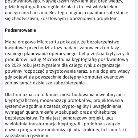
postkwantowego. Największym ryzykiem jest brak wiedzy,
gdzie kryptografia w ogóle działa i kto jest właścicielem
danego mechanizmu. Bez tego migracja quantum-safe stanie
się chaotycznym, kosztownym i opóźnionym projektem.
Podsumowanie
Mapa drogowa Microsoftu pokazuje, że bezpieczeństwo
kwantowe przechodzi z fazy badań i zapowiedzi do fazy
realnego planowania operacyjnego. Cel przejścia krytycznych
produktów i usług Microsoftu na kryptografię postkwantową
do 2029 roku jest sygnałem dla całego rynku: organizacje
powinny rozpocząć przygotowania teraz, a nie dopiero wtedy,
gdy pojawi się powszechnie dostępny komputer kwantowy
zdolny łamać dzisiejsze zabezpieczenia.
Dla firm oznacza to konieczność budowania inwentaryzacji
kryptograficznej, modernizacji protokołów, projektowania
systemów zgodnie z zasadą crypto-agility i uwzględniania
wymagań quantum-safe w zakupach oraz architekturze
bezpieczeństwa. To nie jest jednorazowy projekt, lecz
wieloletnia transformacja kryptografii, podobna skalą do
dużych programów modernizacji infrastruktury, tożsamości i
zarządzania ryzykiem.