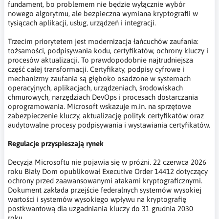
fundament, bo problemem nie będzie wyłącznie wybór
nowego algorytmu, ale bezpieczna wymiana kryptografii w
tysiącach aplikacji, usług, urządzeń i integracji.
Trzecim priorytetem jest modernizacja łańcuchów zaufania:
tożsamości, podpisywania kodu, certyfikatów, ochrony kluczy i
procesów aktualizacji. To prawdopodobnie najtrudniejsza
część całej transformacji. Certyfikaty, podpisy cyfrowe i
mechanizmy zaufania są głęboko osadzone w systemach
operacyjnych, aplikacjach, urządzeniach, środowiskach
chmurowych, narzędziach DevOps i procesach dostarczania
oprogramowania. Microsoft wskazuje m.in. na sprzętowe
zabezpieczenie kluczy, aktualizację polityk certyfikatów oraz
audytowalne procesy podpisywania i wystawiania certyfikatów.
Regulacje przyspieszają rynek
Decyzja Microsoftu nie pojawia się w próżni. 22 czerwca 2026
roku Biały Dom opublikował Executive Order 14412 dotyczący
ochrony przed zaawansowanymi atakami kryptograficznymi.
Dokument zakłada przejście federalnych systemów wysokiej
wartości i systemów wysokiego wpływu na kryptografię
postkwantową dla uzgadniania kluczy do 31 grudnia 2030
roku.