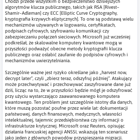
Chodzi przede wszystkim o bezpieczeństwo dzisiejszych
algorytmów klucza publicznego, takich jak RSA [Rivest–
Shamir–Adleman] czy ECC [Elliptic Curve Cryptography,
kryptografia krzywych eliptycznych]. To one są podstawą wielu
mechanizmów używanych w logowaniu, certyfikatach,
podpisach cyfrowych, szyfrowaniu komunikacji czy
zabezpieczaniu połączeń sieciowych. Microsoft już wcześniej
podkreślał, że skalowalne komputery kwantowe mogą w
przyszłości podważyć obecne metody kryptografii klucza
publicznego oraz osłabić zaufanie do podpisów cyfrowych i
mechanizmów uwierzytelniania.
Szczególnie ważne jest ryzyko określane jako „harvest now,
decrypt later”, czyli „zbierz teraz, odszyfruj później”. Atakujący
może przechwytywać i przechowywać zaszyfrowane dane już
dziś, licząc na to, że w przyszłości będzie mógł je odszyfrować
przy użyciu wystarczająco zaawansowanego komputera
kwantowego. Ten problem jest szczególnie istotny dla danych,
które muszą pozostać poufne przez wiele lat: dokumentacji
państwowej, danych finansowych, medycznych, własności
intelektualnej, tajemnic przedsiębiorstwa czy informacji o
infrastrukturze krytycznej. Microsoft oraz Reuters, opisując
działania francuskiej agencji ANSSI, wskazują ten scenariusz
jako jeden z głównych powodów przyspieszania migracji.