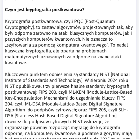
Czym jest kryptografia postkwantowa?
Kryptografia postkwantowa, czyli PQC [Post-Quantum
Cryptography], to zestaw algorytmów projektowanych tak, aby
były odporne zarówno na ataki klasycznych komputerów, jak i
przyszłych komputerów kwantowych. Nie oznacza to
„szyfrowania za pomocą komputera kwantowego”. To nadal
klasyczna kryptografia, ale oparta na problemach
matematycznych uznawanych za odporne na znane ataki
kwantowe.
Kluczowym punktem odniesienia są standardy NIST [National
Institute of Standards and Technology]. W sierpniu 2024 roku
NIST opublikował trzy pierwsze finalne standardy kryptografii
postkwantowej: FIPS 203, czyli ML-KEM [Module-Lattice-Based
Key-Encapsulation Mechanism] do uzgadniania kluczy; FIPS
204, czyli ML-DSA [Module-Lattice-Based Digital Signature
Algorithm] do podpisów cyfrowych; oraz FIPS 205, czyli SLH-
DSA [Stateless Hash-Based Digital Signature Algorithm],
również do podpisów cyfrowych. NIST wskazuje, że
organizacje powinny rozpocząć migrację do kryptografii
odpornej na komputery kwantowe, a podatne algorytmy mają