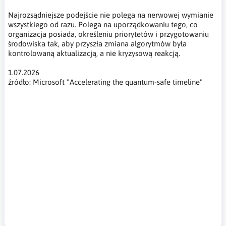
Najrozsądniejsze podejście nie polega na nerwowej wymianie
wszystkiego od razu. Polega na uporządkowaniu tego, co
organizacja posiada, określeniu priorytetów i przygotowaniu
środowiska tak, aby przyszła zmiana algorytmów była
kontrolowaną aktualizacją, a nie kryzysową reakcją.
1.07.2026
źródło: Microsoft "Accelerating the quantum-safe timeline"
Microsoft bezpieczeństwo kwantowe, mapa drogowa
Microsoft quantum-safe, kryptografia postkwantowa, Post-
Quantum Cryptography, PQC, quantum-safe security, crypto-
agility, zwinność kryptograficzna, harvest now decrypt later,
komputery kwantowe, cyberbezpieczeństwo kwantowe,
Microsoft Security, TLS 1.3, NIST PQC, FIPS 203, FIPS 204, FIPS
205, ML-KEM, ML-DSA, SLH-DSA, RSA, ECC, szyfrowanie
postkwantowe, migracja kryptografii, inwentaryzacja
kryptograficzna, zarządzanie kluczami, certyfikaty cyfrowe,
podpisy cyfrowe, bezpieczeństwo chmury, Azure security,
Microsoft Entra, ochrona danych, compliance quantum-safe,
cyberbezpieczeństwo 2029, przyszłość kryptografii