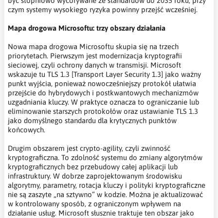
być stopniowo wycofywane ze standardów do 2035 roku, przy
czym systemy wysokiego ryzyka powinny przejść wcześniej.
Mapa drogowa Microsoftu: trzy obszary działania
Nowa mapa drogowa Microsoftu skupia się na trzech
priorytetach. Pierwszym jest modernizacja kryptografii
sieciowej, czyli ochrony danych w transmisji. Microsoft
wskazuje tu TLS 1.3 [Transport Layer Security 1.3] jako ważny
punkt wyjścia, ponieważ nowocześniejszy protokół ułatwia
przejście do hybrydowych i postkwantowych mechanizmów
uzgadniania kluczy. W praktyce oznacza to ograniczanie lub
eliminowanie starszych protokołów oraz ustawianie TLS 1.3
jako domyślnego standardu dla krytycznych punktów
końcowych.
Drugim obszarem jest crypto-agility, czyli zwinność
kryptograficzna. To zdolność systemu do zmiany algorytmów
kryptograficznych bez przebudowy całej aplikacji lub
infrastruktury. W dobrze zaprojektowanym środowisku
algorytmy, parametry, rotacja kluczy i polityki kryptograficzne
nie są zaszyte „na sztywno” w kodzie. Można je aktualizować
w kontrolowany sposób, z ograniczonym wpływem na
działanie usług. Microsoft słusznie traktuje ten obszar jako