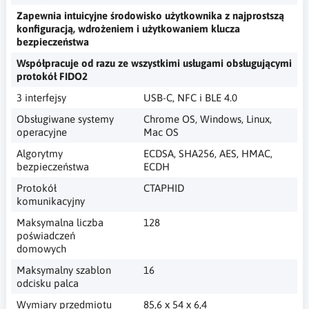
Zapewnia intuicyjne środowisko użytkownika z najprostszą
konfiguracją, wdrożeniem i użytkowaniem klucza
bezpieczeństwa
Współpracuje od razu ze wszystkimi usługami obsługującymi
protokół FIDO2
3 interfejsy
USB-C, NFC i BLE 4.0
Obsługiwane systemy
Chrome OS, Windows, Linux,
operacyjne
Mac OS
Algorytmy
ECDSA, SHA256, AES, HMAC,
bezpieczeństwa
ECDH
Protokół
CTAPHID
komunikacyjny
Maksymalna liczba
128
poświadczeń
domowych
Maksymalny szablon
16
odcisku palca
Wymiary przedmiotu
85,6 x 54 x 6,4