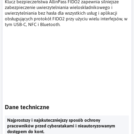
Klucz bezpieczeństwa AllinPass FIDO2 zapewnia silniejsze
zabezpieczenie uwierzytelniania wieloskładnikowego i
uwierzytelniania bez hasła dla wszystkich usług i aplikacji
obsługujących protokół FIDO2 przy użyciu wielu interfejsów, w
tym USB-C, NFC i Bluetooth.
klucz bezpieczeństwa, klucz sprzętowy, klucz zabezpieczający
komputer, dwuetapowe uwierzytelnianie, zabezpieczenia kont
w portalach internetowych, potwierdzenie tożsamości podczas
logowania, klucz unikalny, security key, hardware key,
computer security key, two-step authentication, security of
accounts on Internet portals, identity confirmation when
logging in, unique key, Sicherheitsschlüssel, Hardwareschlüssel,
Computer-Sicherheitsschlüssel, Zwei-Faktor-Authentifizierung,
Sicherheit von Konten auf Internetportalen,
Identitätsbestätigung beim Anmelden, eindeutiger Schlüssel,
Dane techniczne
Najprostszy i najskuteczniejszy sposób ochrony
pracowników przed cyberatakami i nieautoryzowanym
dostępem do kont.