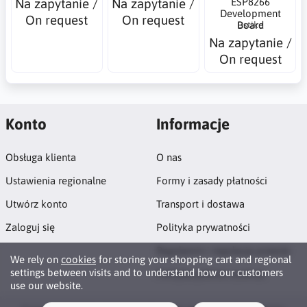
Na zapytanie /
Na zapytanie /
ESP8266
Development
On request
On request
Dstike
Board
Na zapytanie /
On request
Konto
Informacje
Obsługa klienta
O nas
Ustawienia regionalne
Formy i zasady płatności
Utwórz konto
Transport i dostawa
Zaloguj się
Polityka prywatności
Regulamin i regulacje prawne
We rely on
cookies
for storing your shopping cart and regional
settings between visits and to understand how our customers
Polityka plików cookies
use our website.