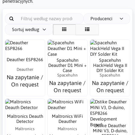
penetracyjnych.
Producenci
Sortuj według
Deauther ESP8266
Spacehuhn
Spacehuhn
Deauther D1 Mini +
HackHeld Vega II
Deauther
Case
DIY Solder Kit
Spacehuhn
Spacehuhn
Na zapytanie /
Na zapytanie /
Na zapytanie /
On request
On request
On request
Maltronics Deauth
Maltronics WiFi
Detector
Deauther
Dstike Deauther
Maltronics
Maltronics
MiNi V3, D-duino,