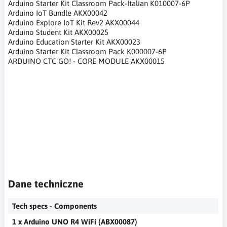
Arduino Starter Kit Classroom Pack-Italian K010007-6P
Arduino IoT Bundle AKX00042
Arduino Explore IoT Kit Rev2 AKX00044
Arduino Student Kit AKX00025
Arduino Education Starter Kit AKX00023
Arduino Starter Kit Classroom Pack K000007-6P
ARDUINO CTC GO! - CORE MODULE AKX00015
Arduino,Starter Kit R4, nauka programowania,nauka
programowania dla dzieci,budowa interaktywnych
urządzeń,logiczne zabawy,nuka logiki,kodowanie oparte na
GenAI,learning programming, learning programming for
children, building interactive devices, logical games, logic
puzzles, GenAI-based coding,Programmieren lernen,
Programmieren lernen für Kinder, interaktive Geräte
entwickeln, Logikspiele, Logikrätsel, GenAI-basierte
Programmierung
Dane techniczne
Tech specs - Components
1 x Arduino UNO R4 WiFi (ABX00087)