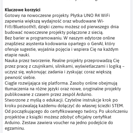
Kluczowe korzyści
Gotowy na nowoczesne projekty. Płytka UNO R4 WiFi
zapewnia większą wydajność oraz wbudowane Wi-
Fi®/Bluetooth®, dzięki czemu możesz od pierwszego dnia
budować nowoczesne projekty połączone z siecią.
Bez barier w programowaniu. W naszym edytorze online
znajdziesz asystenta kodowania opartego o GenAI, który
oferuje sugestie, wyjaśnia pojęcia i wspiera Cię na każdym
etapie nauki.
Nauka przez tworzenie. Realne projekty przeprowadzą Cię
przez pracę z czujnikami, silnikami, wyświetlaczami i logiką –
uczysz się, wykonując zadania i zyskując coraz większą
pewność siebie.
Ciągle rozwijająca się platforma. Zasoby online obejmują
tłumaczenia na różne języki oraz nowe, oryginalne projekty
publikowane z czasem przez zespół Arduino.
Stworzone z myślą o edukacji. Czytelne instrukcje krok po
kroku pozwalają każdemu dołączyć do własnej ścieżki STEM.
Od początkującego do certyfikowanego twórcy. Po ukończeniu
projektów z książki możesz zdobyć oficjalny certyfikat
Arduino. Zestaw zawiera voucher na jedno podejście do
egzaminu.