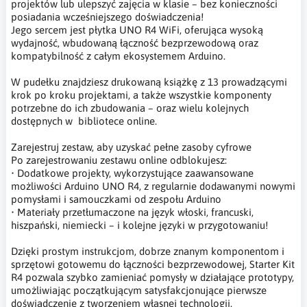
projektów lub ulepszyć zajęcia w klasie – bez konieczności
posiadania wcześniejszego doświadczenia!
Jego sercem jest płytka UNO R4 WiFi, oferująca wysoką
wydajność, wbudowaną łączność bezprzewodową oraz
kompatybilność z całym ekosystemem Arduino.
W pudełku znajdziesz drukowaną książkę z 13 prowadzącymi
krok po kroku projektami, a także wszystkie komponenty
potrzebne do ich zbudowania – oraz wielu kolejnych
dostępnych w bibliotece online.
Zarejestruj zestaw, aby uzyskać pełne zasoby cyfrowe
Po zarejestrowaniu zestawu online odblokujesz:
• Dodatkowe projekty, wykorzystujące zaawansowane
możliwości Arduino UNO R4, z regularnie dodawanymi nowymi
pomysłami i samouczkami od zespołu Arduino
• Materiały przetłumaczone na język włoski, francuski,
hiszpański, niemiecki – i kolejne języki w przygotowaniu!
Dzięki prostym instrukcjom, dobrze znanym komponentom i
sprzętowi gotowemu do łączności bezprzewodowej, Starter Kit
R4 pozwala szybko zamieniać pomysły w działające prototypy,
umożliwiając początkującym satysfakcjonujące pierwsze
doświadczenie z tworzeniem własnej technologii.