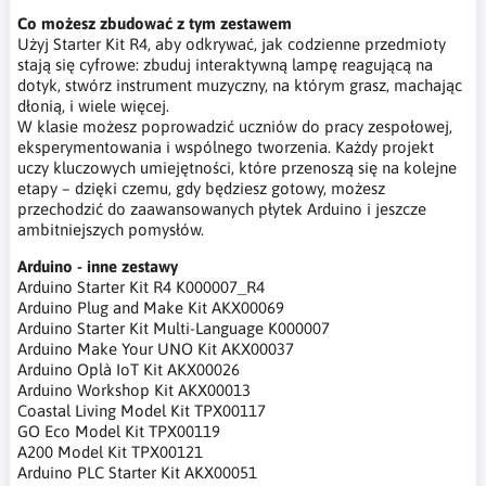
Co możesz zbudować z tym zestawem
Użyj Starter Kit R4, aby odkrywać, jak codzienne przedmioty
stają się cyfrowe: zbuduj interaktywną lampę reagującą na
dotyk, stwórz instrument muzyczny, na którym grasz, machając
dłonią, i wiele więcej.
W klasie możesz poprowadzić uczniów do pracy zespołowej,
eksperymentowania i wspólnego tworzenia. Każdy projekt
uczy kluczowych umiejętności, które przenoszą się na kolejne
etapy – dzięki czemu, gdy będziesz gotowy, możesz
przechodzić do zaawansowanych płytek Arduino i jeszcze
ambitniejszych pomysłów.
Arduino - inne zestawy
Arduino Starter Kit R4 K000007_R4
Arduino Plug and Make Kit AKX00069
Arduino Starter Kit Multi-Language K000007
Arduino Make Your UNO Kit AKX00037
Arduino Oplà IoT Kit AKX00026
Arduino Workshop Kit AKX00013
Coastal Living Model Kit TPX00117
GO Eco Model Kit TPX00119
A200 Model Kit TPX00121
Arduino PLC Starter Kit AKX00051