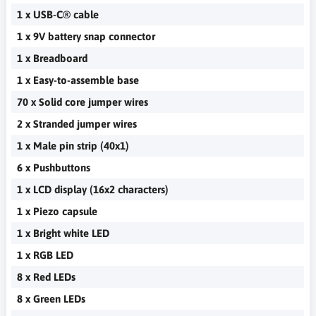
1 x USB-C® cable
1 x 9V battery snap connector
1 x Breadboard
1 x Easy-to-assemble base
70 x Solid core jumper wires
2 x Stranded jumper wires
1 x Male pin strip (40x1)
6 x Pushbuttons
1 x LCD display (16x2 characters)
1 x Piezo capsule
1 x Bright white LED
1 x RGB LED
8 x Red LEDs
8 x Green LEDs