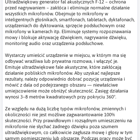
Ultradźwiękowy generator fal akustycznych F-12 – ochrona
przed nagrywaniem – zakłóca i eliminuje normalne działanie
wszystkich mikrofonów. Obejmuje to mikrofony w
inteligentnych głośnikach, smartfonach, tabletach, dyktafonach,
urządzeniach do dyktowania, sprzęcie podsłuchowym oraz
mikrofony w kamerach itp. Eliminuje systemy rozpoznawania
mowy i blokuje aktywację dźwiękiem, nagrywanie dźwięku,
monitoring audio oraz urządzenia podsłuchowe.
Wystarczy umieścić urządzenie w miejscu, w którym ma się
odbywać wrażliwa lub prywatna rozmowa, i włączyć je.
Emituje ultradźwiękowe fale akustyczne, które zakłócają
działanie pobliskich mikrofonów. Aby uzyskać najlepsze
rezultaty, należy odpowiednio dobrać pozycję urządzenia i
mówić z dala od podejrzanego obszaru — niewłaściwe
umiejscowienie może obniżyć skuteczność. Zasięg działania
wynosi 3–8 metrów kwadratowych przy pokryciu 360°.
Ze względu na dużą liczbę typów mikrofonów, zmiennych i
okoliczności nie jest możliwe zagwarantowanie 100%
skuteczności. Przy prawidłowym i rozsądnym umieszczeniu na
mikrofonie nie słychać żadnego dźwięku poza szumem
ultradźwiękowym, co całkowicie zagłusza mowę i głosy w tym
samym pomieszczeniu lub obszarze. Podczas pracy może być