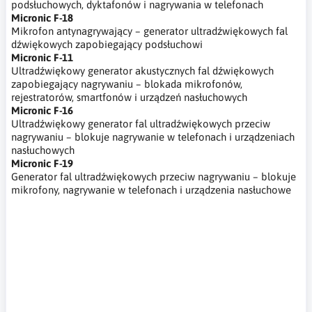
podsłuchowych, dyktafonów i nagrywania w telefonach
Micronic F-18
Mikrofon antynagrywający – generator ultradźwiękowych fal
dźwiękowych zapobiegający podsłuchowi
Micronic F-11
Ultradźwiękowy generator akustycznych fal dźwiękowych
zapobiegający nagrywaniu – blokada mikrofonów,
rejestratorów, smartfonów i urządzeń nasłuchowych
Micronic F-16
Ultradźwiękowy generator fal ultradźwiękowych przeciw
nagrywaniu – blokuje nagrywanie w telefonach i urządzeniach
nasłuchowych
Micronic F-19
Generator fal ultradźwiękowych przeciw nagrywaniu – blokuje
mikrofony, nagrywanie w telefonach i urządzenia nasłuchowe
Micronic, F-12,mikrofon antynagrywający,generator białego
szmu,zagłuszanie podsłuchu,ultadźwiękowe fale dżwiękowe
zkłócające podsłuch,anti-recording microphone, white noise
generator, wiretap jamming, ultrasonic sound waves interfering
with wiretapping,Anti-Aufnahme-Mikrofon,