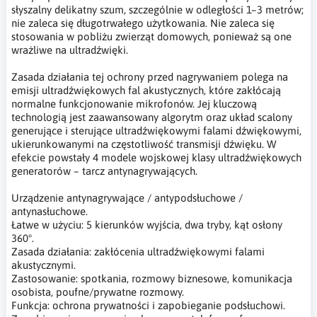
słyszalny delikatny szum, szczególnie w odległości 1–3 metrów;
nie zaleca się długotrwałego użytkowania. Nie zaleca się
stosowania w pobliżu zwierząt domowych, ponieważ są one
wrażliwe na ultradźwięki.
Zasada działania tej ochrony przed nagrywaniem polega na
emisji ultradźwiękowych fal akustycznych, które zakłócają
normalne funkcjonowanie mikrofonów. Jej kluczową
technologią jest zaawansowany algorytm oraz układ scalony
generujące i sterujące ultradźwiękowymi falami dźwiękowymi,
ukierunkowanymi na częstotliwość transmisji dźwięku. W
efekcie powstały 4 modele wojskowej klasy ultradźwiękowych
generatorów – tarcz antynagrywających.
Urządzenie antynagrywające / antypodsłuchowe /
antynasłuchowe.
Łatwe w użyciu: 5 kierunków wyjścia, dwa tryby, kąt osłony
360°.
Zasada działania: zakłócenia ultradźwiękowymi falami
akustycznymi.
Zastosowanie: spotkania, rozmowy biznesowe, komunikacja
osobista, poufne/prywatne rozmowy.
Funkcja: ochrona prywatności i zapobieganie podsłuchowi.