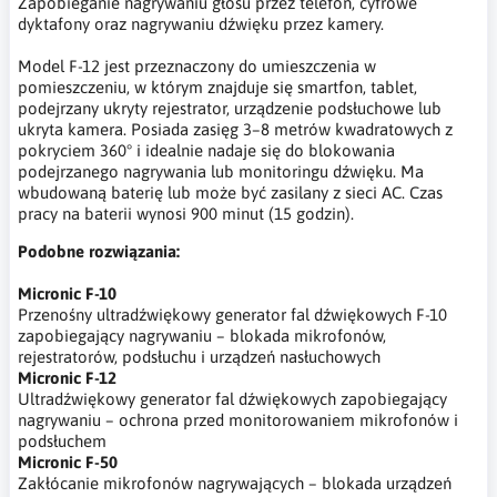
Zapobieganie nagrywaniu głosu przez telefon, cyfrowe
dyktafony oraz nagrywaniu dźwięku przez kamery.
Model F-12 jest przeznaczony do umieszczenia w
pomieszczeniu, w którym znajduje się smartfon, tablet,
podejrzany ukryty rejestrator, urządzenie podsłuchowe lub
ukryta kamera. Posiada zasięg 3–8 metrów kwadratowych z
pokryciem 360° i idealnie nadaje się do blokowania
podejrzanego nagrywania lub monitoringu dźwięku. Ma
wbudowaną baterię lub może być zasilany z sieci AC. Czas
pracy na baterii wynosi 900 minut (15 godzin).
Podobne rozwiązania:
Micronic F-10
Przenośny ultradźwiękowy generator fal dźwiękowych F-10
zapobiegający nagrywaniu – blokada mikrofonów,
rejestratorów, podsłuchu i urządzeń nasłuchowych
Micronic F-12
Ultradźwiękowy generator fal dźwiękowych zapobiegający
nagrywaniu – ochrona przed monitorowaniem mikrofonów i
podsłuchem
Micronic F-50
Zakłócanie mikrofonów nagrywających – blokada urządzeń