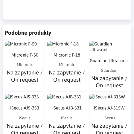
Weißrauschgenerator, Abhörstörgerät, Ultraschallwellen, die
Abhörmaßnahmen stören,
Podobne produkty
Micronic F-50
Micronic F-18
Guardian Ultrasonic
Micronic
Micronic
Guardian
Na zapytanie /
Na zapytanie /
Na zapytanie /
On request
On request
On request
iSecus AJS-333
iSecus AJB-331
iSecus AJ-315W
iSecus
iSecus
iSecus
Na zapytanie /
Na zapytanie /
Na zapytanie /
On request
On request
On request