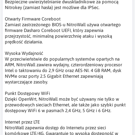
Bezpieczne uwierzytelnianie dwuskładnikowe za pomocą
Nitrokey (zamiast hasła) jest możliwe dla IPSec.
Otwarty Firmware Coreboot
Zamiast zastrzeżonego BIOS-u NitroWall używa otwartego
firmware Dasharo Coreboot UEFI, który zapewnia
przejrzystość, minimalną powierzchnię ataku i wysoką
prędkość działania.
Wysoka Wydajność
W przeciwieństwie do popularnych systemów opartych na
ARM, NitroWall zawiera wydajny, czterordzeniowy procesor
Intel o taktowaniu do 2,9 GHz oraz AES-NI. 4 GB RAM, dysk
NVMe oraz porty 2.5 Gigabit Ethernet zapewniają
wystarczające zasoby.
Punkt Dostępowy WiFi
Dzięki OpenWrt, NitroWall może być używany nie tylko w
przewodowych sieciach Ethernet, ale także jako szybki punkt
dostępowy WiFi 6 w pasmach 2,4 GHz, 5 GHz i 6 GHz.
Internet przez LTE
NitroWall zapewnia dostęp do Internetu przez sieci
komórkowe LTE/4G. Gwarantuje to wysoką dostępność w