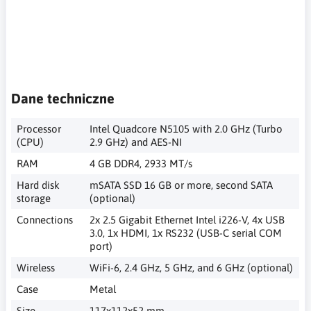
oprogramowanie układowe,sprzętowe przełączanie
awaryjne,IPS,VPN,AES-NI,firewall, intrusion prevention system,
VPN gateway, open source firmware, hardware
failover,Firewall, Intrusion-Prevention-System, VPN-Gateway,
Open-Source-Firmware, Hardware-Failover
Dane techniczne
Processor
Intel Quadcore N5105 with 2.0 GHz (Turbo
(CPU)
2.9 GHz) and AES-NI
RAM
4 GB DDR4, 2933 MT/s
Hard disk
mSATA SSD 16 GB or more, second SATA
storage
(optional)
Connections
2x 2.5 Gigabit Ethernet Intel i226-V, 4x USB
3.0, 1x HDMI, 1x RS232 (USB-C serial COM
port)
Wireless
WiFi-6, 2.4 GHz, 5 GHz, and 6 GHz (optional)
Case
Metal
Size
117x112x52 mm