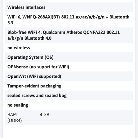
Wireless interfaces
WiFi 6, WNFQ-268AXI(BT) 802.11 ax/ac/a/b/g/n + Bluetooth
5.3
Blob-free WiFi 4, Qualcomm Atheros QCNFA222 802.11
a/b/g/n Bluetooth 4.0
no wireless
Operating System (OS)
OPNsense (no suport for WiFi)
OpenWrt (WiFi supported)
Tamper-evident packaging
sealed screws and sealed bag
no sealing
RAM
4 GB
(DDR4)