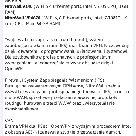
GB RAM)
NitrWall V140
(WiFi 6 4 Ethernet ports, Intel N5105 CPU, 8 GB
RAM)
NitroWall VP4670
( WiFi 6, 6 Ethernet ports, Intel i7-10810U 6
core CPU, Max. 64 GB RAM)
Twoja wydajna zapora sieciowa (firewall), system
zapobiegania włamaniom (IPS) oraz brama VPN. Niezawodny
dzięki otwartemu oprogramowaniu układowemu i systemowi.
Dla użytkowników profesjonalnych, z profesjonalnymi
wymaganiami, a jednocześnie łatwy w obsłudze dzięki
OpenWRT.
Firewall i System Zapobiegania Włamaniom (IPS)
Bazując na zaawansowanym OPNsense, NitroWall spełnia
wszystkie wymagania profesjonalnego firewalla i IPS, takie jak
multi-WAN, sprzętowe przełączanie awaryjne, protokoły
routingu, filtrowanie treści WWW oraz uwierzytelnianie
dwuskładnikowe.
VPN
Brama VPN dla IPSec i OpenVPN z wydajnym procesorem Intel
z obsługą AES-NI zapewnia szybkie przetwarzanie danych.