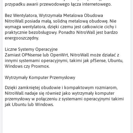
przypadku awarii przewodowego łącza internetowego.
Bez Wentylatora, Wytrzymała Metalowa Obudowa
NitroWall posiada małą, solidną metalową obudowę. Nie
wymaga wentylatora, dzięki czemu jest całkowicie cichy i
praktycznie bezobsługowy. Ponadto NitroWall jest bardzo
energooszczędny.
Liczne Systemy Operacyjne
Zamiast OPNsense lub OpenWrt, NitroWall może działać z
innymi systemami operacyjnymi, takimi jak pfSense, Ubuntu,
Windows czy Proxmox.
Wytrzymały Komputer Przemysłowy
Dzięki zamkniętej obudowie i kompaktowym rozmiarom,
NitroWall nadaje się również jako wytrzymały komputer
przemysłowy w połączeniu z systemami operacyjnymi takimi
jak Ubuntu lub Windows.
Nitrokey,NitroWall,NitroWall V1210,zapora sieciowa,system
zapobiegania włamaniom,brama VPN,otwarte