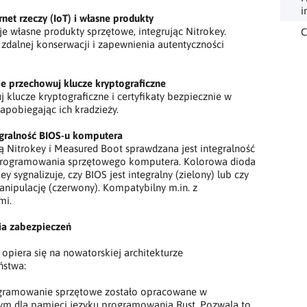
i
rnet rzeczy (IoT) i własne produkty
e własne produkty sprzętowe, integrując Nitrokey.
C
 zdalnej konserwacji i zapewnienia autentyczności
e przechowuj klucze kryptograficzne
 klucze kryptograficzne i certyfikaty bezpiecznie w
zapobiegając ich kradzieży.
egralność BIOS-u komputera
 Nitrokey i Measured Boot sprawdzana jest integralność
rogramowania sprzętowego komputera. Kolorowa dioda
ey sygnalizuje, czy BIOS jest integralny (zielony) lub czy
nipulację (czerwony). Kompatybilny m.in. z
mi.
ia zabezpieczeń
 opiera się na nowatorskiej architekturze
ństwa:
gramowanie sprzętowe zostało opracowane w
ym dla pamięci języku programowania Rust. Pozwala to