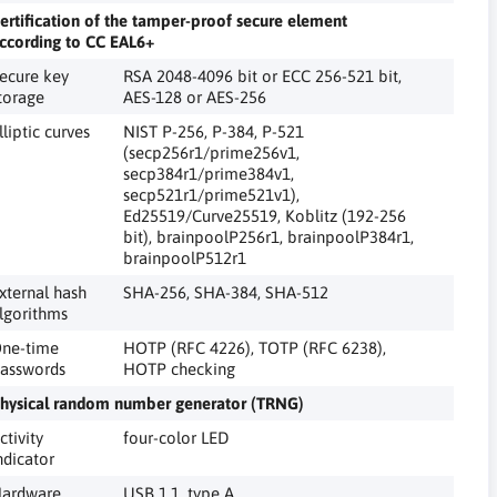
ertification of the tamper-proof secure element
ccording to CC EAL6+
ecure key
RSA 2048-4096 bit or ECC 256-521 bit,
torage
AES-128 or AES-256
lliptic curves
NIST P-256, P-384, P-521
(secp256r1/prime256v1,
secp384r1/prime384v1,
secp521r1/prime521v1),
Ed25519/Curve25519, Koblitz (192-256
bit), brainpoolP256r1, brainpoolP384r1,
brainpoolP512r1
xternal hash
SHA-256, SHA-384, SHA-512
lgorithms
ne-time
HOTP (RFC 4226), TOTP (RFC 6238),
asswords
HOTP checking
hysical random number generator (TRNG)
ctivity
four-color LED
ndicator
ardware
USB 1.1, type A