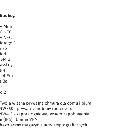
itrokey:
A Mini
3C NFC
3A NFC
torage 2
ro 2
tart
HSM 2
Passkey
e 4
e 4 Pro
e 3a
e
ro 2
 Twoja własna prywatna chmura dla domu i biura
NW750 - prywatny mobilny router z Tor
 NW4J3 - zapora ogniowa, system zapobiegania
 (IPS) i brama VPN
bezpieczny magazyn kluczy kryptograficznych