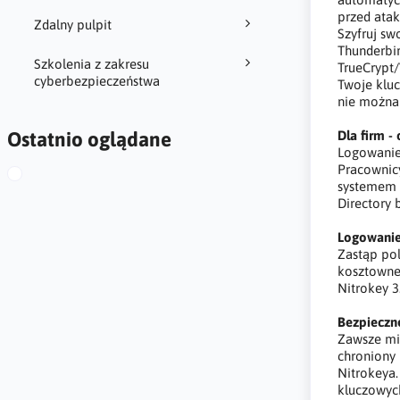
przed ata
Zdalny pulpit
Szyfruj s
Thunderbir
Szkolenia z zakresu
TrueCrypt
cyberbezpieczeństwa
Twoje klu
nie można
Ostatnio oglądane
Dla firm 
Logowanie
Pracownic
systemem 
Directory 
Logowanie
Zastąp pol
kosztowne
Nitrokey 3
Bezpieczn
Zawsze mie
chroniony
Nitrokeya.
kluczowych