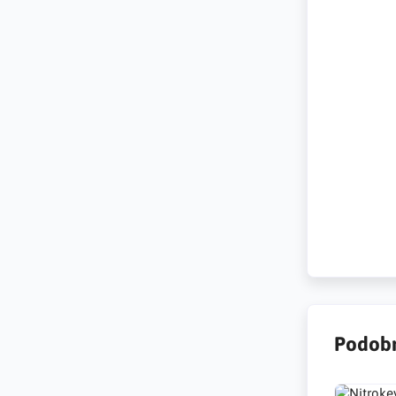
klucz bezp
komputer,
portalach 
logowania,
security k
Internet p
Sicherheit
Sicherheit
Konten auf
eindeutige
Podobn