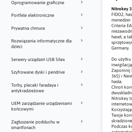
Oprogramowanie graficzne
Nitrokey 3
FIDO2, has
Portfele elektroniczne
menedżer 
Criteria E
Prywatna chmura
niezawodni
haseł, a t
Rozwiązania informatyczne dla
sprzętowym
dzieci
Germany.
Do użytku
Serwery urządzeń USB Silex
inwigilacj
Zapomnij h
Szyfrowane dyski i pendrive
365) i Nex
hasła.
Torby, plecaki faradaya i
Chroń kon
antykradzieżowe
dwuskładn
Nitrokey t
UEM zarządzanie urządzeniami
interneto
końcowymi
Korzystają
Twoje kont
skradzione
Zagłuszanie podsłuchu w
Podczas k
smartfonach
automatycz