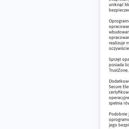
uniknąć bł
bezpiecze
Oprogramo
opracowan
wbudowany
opracowan
realizuje 
oczywiści
Sprzęt opa
posiada li
TrustZone,
Dodatkowo
Secure Ele
certyfiko
operacyjn
spełnia r
Podobnie j
oprogramo
jego bezp