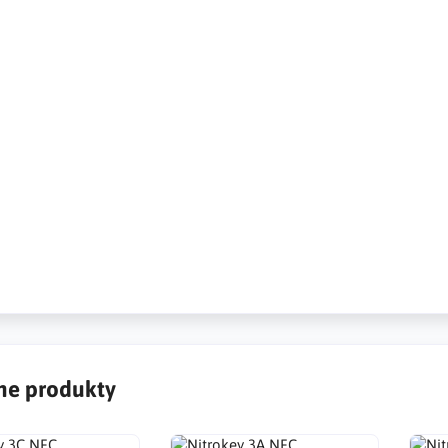
ieczeństwa, klucz sprzętowy, klucz zabezpieczający
 dwuetapowe uwierzytelnianie, zabezpieczenia kont w
internetowych, potwierdzenie tożsamości podczas
 klucz unikalny, security key, hardware key, computer
ey, two-step authentication, security of accounts on
ortals, identity confirmation when logging in, unique key,
sschlüssel, Hardwareschlüssel, Computer-
sschlüssel, Zwei-Faktor-Authentifizierung, Sicherheit von
 Internetportalen, Identitätsbestätigung beim Anmelden,
r Schlüssel,
e produkty