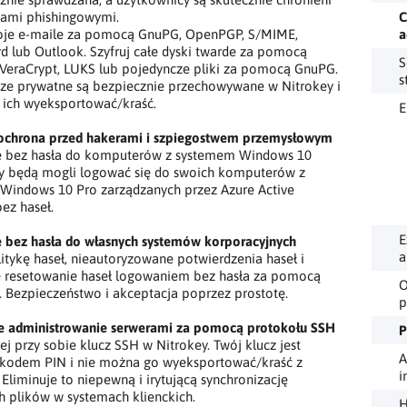
kami phishingowymi.
C
woje e-maile za pomocą GnuPG, OpenPGP, S/MIME,
a
d lub Outlook. Szyfruj całe dyski twarde za pomocą
S
/VeraCrypt, LUKS lub pojedyncze pliki za pomocą GnuPG.
s
cze prywatne są bezpiecznie przechowywane w Nitrokey i
 ich wyeksportować/kraść.
E
- ochrona przed hakerami i szpiegostwem przemysłowym
 bez hasła do komputerów z systemem Windows 10
y będą mogli logować się do swoich komputerów z
Windows 10 Pro zarządzanych przez Azure Active
bez haseł.
E
 bez hasła do własnych systemów korporacyjnych
a
itykę haseł, nieautoryzowane potwierdzenia haseł i
 resetowanie haseł logowaniem bez hasła za pomocą
O
. Bezpieczeństwo i akceptacja poprzez prostotę.
p
e administrowanie serwerami za pomocą protokołu SSH
P
j przy sobie klucz SSH w Nitrokey. Twój klucz jest
A
 kodem PIN i nie można go wyeksportować/kraść z
i
 Eliminuje to niepewną i irytującą synchronizację
 plików w systemach klienckich.
H