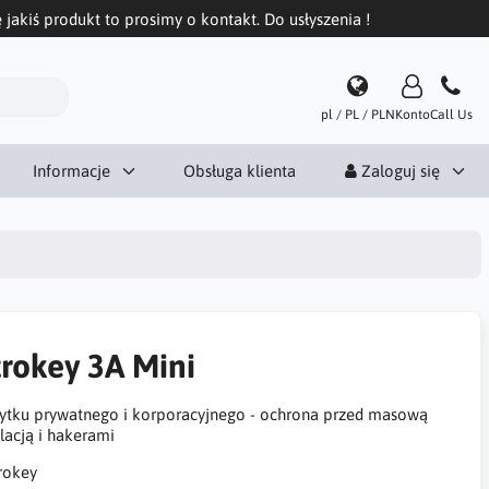
 jakiś produkt to prosimy o kontakt. Do usłyszenia !
pl / PL / PLN
Konto
Call Us
Informacje
Obsługa klienta
Zaloguj się
trokey 3A Mini
ytku prywatnego i korporacyjnego - ochrona przed masową
ilacją i hakerami