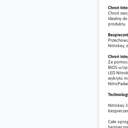
Chroń Inte
Chroń swoj
Idealny do
produktu.
Bezpieczni
Przechowuj
Nitrokey, 
Chroń int
Za pomocą
BIOS-u/op
LED Nitrok
wykryto ma
NitroPada
Technolog
Nitrokey 3
bezpiecze
Całe opro
bezpieczn