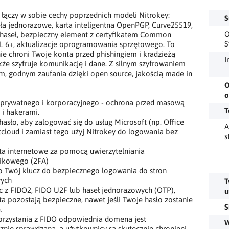
łączy w sobie cechy poprzednich modeli Nitrokey:
S
ła jednorazowe, karta inteligentna OpenPGP, Curve25519,
O
haseł, bezpieczny element z certyfikatem Common
S
AL 6+, aktualizacje oprogramowania sprzętowego. To
e chroni Twoje konta przed phishingiem i kradzieżą
I
akże szyfruje komunikację i dane. Z silnym szyfrowaniem
, godnym zaufania dzięki open source, jakością made in
O
o
 prywatnego i korporacyjnego - ochrona przed masową
T
ą i hakerami.
asło, aby zalogować się do usług Microsoft (np. Office
A
tcloud i zamiast tego użyj Nitrokey do logowania bez
s
ta internetowe za pomocą uwierzytelniania
ikowego (2FA)
o Twój klucz do bezpiecznego logowania do stron
wych
T
c z FIDO2, FIDO U2F lub haseł jednorazowych (OTP),
u
a pozostają bezpieczne, nawet jeśli Twoje hasło zostanie
S
.
orzystania z FIDO odpowiednia domena jest
W
nie sprawdzana, a użytkownicy są skutecznie chronieni