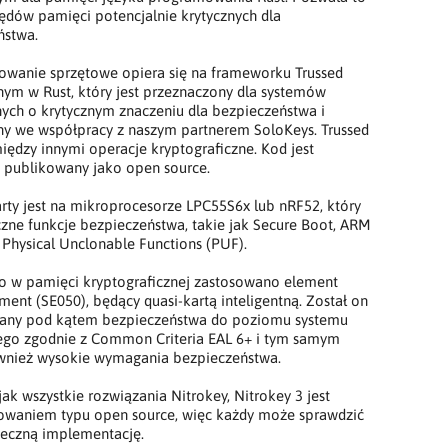
ędów pamięci potencjalnie krytycznych dla
ństwa.
wanie sprzętowe opiera się na frameworku Trussed
ym w Rust, który jest przeznaczony dla systemów
ch o krytycznym znaczeniu dla bezpieczeństwa i
y we współpracy z naszym partnerem SoloKeys. Trussed
między innymi operacje kryptograficzne. Kod jest
e publikowany jako open source.
rty jest na mikroprocesorze LPC55S6x lub nRF52, który
czne funkcje bezpieczeństwa, takie jak Secure Boot, ARM
 Physical Unclonable Functions (PUF).
 w pamięci kryptograficznej zastosowano element
ment (SE050), będący quasi-kartą inteligentną. Został on
wany pod kątem bezpieczeństwa do poziomu systemu
ego zgodnie z Common Criteria EAL 6+ i tym samym
ównież wysokie wymagania bezpieczeństwa.
ak wszystkie rozwiązania Nitrokey, Nitrokey 3 jest
waniem typu open source, więc każdy może sprawdzić
ieczną implementację.