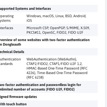
upported Systems and Interfaces
perating
Windows, macOS, Linux, BSD, Android,
ystems
iOS
nterfaces
Microsoft CSP, OpenPGP, S/MIME, X.509,
PKCS#11, OpenSC, FIDO2, FIDO U2F
verview of some websites with two-factor authentication
n Dongleauth
echnical Details
uthentication
WebAuthentication (WebAuthn),
tandards
CTAP2/FIDO2, CTAP1/FIDO U2F 1.2,
HMAC-Based One-Time Password (RFC
4226), Time-Based One-Time Password
(RFC 6238)
wo-factor authentication and passwordless login for
nlimited number of accounts (FIDO U2F, FIDO2)
igned firmware updates
ith touch button