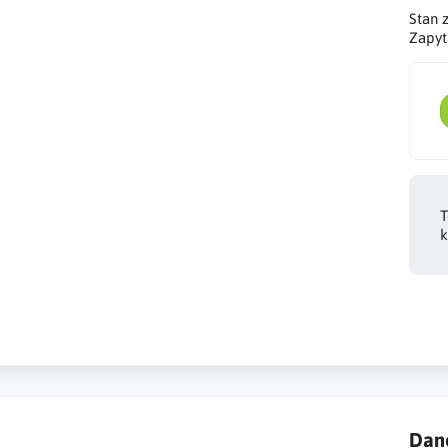
Stan 
Zapyt
T
k
Dan