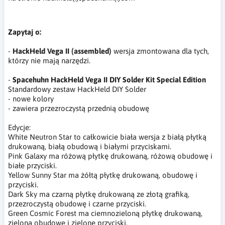
Zapytaj o:
-
HackHeld Vega II (assembled)
wersja zmontowana dla tych,
którzy nie mają narzędzi.
-
Spacehuhn HackHeld Vega II DIY Solder Kit Special Edition
Standardowy zestaw HackHeld DIY Solder
- nowe kolory
- zawiera przezroczystą przednią obudowę
Edycje:
White Neutron Star to całkowicie biała wersja z białą płytką
drukowaną, białą obudową i białymi przyciskami.
Pink Galaxy ma różową płytkę drukowaną, różową obudowę i
białe przyciski.
Yellow Sunny Star ma żółtą płytkę drukowaną, obudowę i
przyciski.
Dark Sky ma czarną płytkę drukowaną ze złotą grafiką,
przezroczystą obudowę i czarne przyciski.
Green Cosmic Forest ma ciemnozieloną płytkę drukowaną,
zieloną obudowę i zielone przyciski.