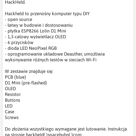
HackHeld.
Hackheld to przenośny komputer typu DIY
- open source
- łatwy w budowie i dostosowaniu
- płytka ESP8266 Lolin D1 Mini
- 1,3-calowy wyświetlacz OLED
- 6 przycisków
- dioda LED NeoPixel RGB
- oprogramowanie układowe Deauther, umożliwia
wykonywanie różnych testów w sieciach Wi-Fi
W zestawie znajduje się:
PCB (blue)
D1 Mini (pre-flashed)
OLED
Resistor
Buttons
LED
Case
Screws
Do złożenia wszystkiego wymagane jest lutowanie. Instrukcja
na stronie hackheld(.)spacehuhn(.)com