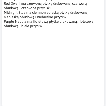
Red Dwarf ma czerwoną płytkę drukowaną, czerwoną
obudowę i czerwone przyciski.
Midnight Blue ma ciemnoniebieską płytkę drukowaną,
niebieską obudowę i niebieskie przyciski.
Purple Nebula ma fioletową płytkę drukowaną, fioletową
obudowę i białe przyciski.
Spacehuhn,HackHeld Vega II DIY Solder Kit,HackHeld,DIY,
komputer typu DIY,płytka ESP8266 Lolin D1 Mini, testowanie
sieci WiFi, DIY computer, ESP8266 Lolin D1 Mini board, WiFi
network testing,DIY-Computer, ESP8266 Lolin D1 Mini-Board,
WiFi-Netzwerktest,narzędzie dla profesjonalistów ds.
bezpieczeństwa, etyczny haker, narzędzia dla etycznego
hakera, narzędzie pentesterskie, narzędzia hakerskie, narzędzie
do ataków hotplug,hotplug, USB Rubber Ducky, HID, Human
Interface Device, security professional tool, ethical hacker,
ethical hacker tools, pentester tool, hacking tools, hotplug
attack tool, Sicherheitsprofi-Tool, ethischer Hacker, Tools für
ethische Hacker, Pentester-Tool, Hacking-Tools, Hotplug-
Angriffstool