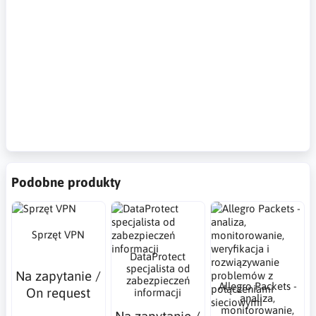
danych, przepustowość sieci, ruch siciowy, łagodzenie
incydentów hakerskich, cybersecurity, cybersecurity, efficient
network, stable network, infrastructure architecture, network
endpoints, network dead spots, network resource
management, network traffic monitoring, application
monitoring, network performance, dataset analysis, network
bandwidth, network traffic, mitigation hacking incidents,De-
duplication, Packet Slicing, Application Session Filtering,
Metadata and NetFlow IPFIX Generation, Masking, SSL
Decryption,PuRE-PLAY, NPM,
Podobne produkty
Sprzęt VPN
DataProtect
specjalista od
Na zapytanie /
zabezpieczeń
Allegro Packets -
On request
informacji
analiza,
monitorowanie,