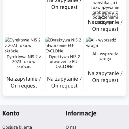
Na zapytanie /
weryfikacja i
On request
rozwiązywanie
problemów z
Allegro Packets
połączeniami
Na zapytanie /
sieciowymi
On request
AI - wyprzedź
Dyrektywa NIS 2 z
Dyrektywa NIS 2
wroga
2023 roku w
utworzenie EU-
skrócie.
CyCLONe
Na zapytanie /
Na zapytanie /
Na zapytanie /
On request
On request
On request
Konto
Informacje
Obsługa klienta
O nas