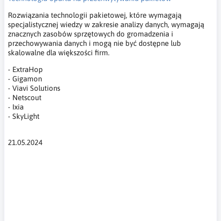
Rozwiązania technologii pakietowej, które wymagają
specjalistycznej wiedzy w zakresie analizy danych, wymagają
znacznych zasobów sprzętowych do gromadzenia i
przechowywania danych i mogą nie być dostępne lub
skalowalne dla większości firm.
- ExtraHop
- Gigamon
- Viavi Solutions
- Netscout
- Ixia
- SkyLight
21.05.2024
widoczność sieci, cyberbezpieczeństwo, bezpieczeństwo
cybernetyczne, wydajna sieć, stabilna sieć, architektura
infrastruktury, punkty końcowe sieci, martwe punkty sieci,
zarądzanie zasobami sieci, monitorowanie ruchu sieciowego,
monitorowanie aplikacji, wydajność sieci, analiza zbiorów