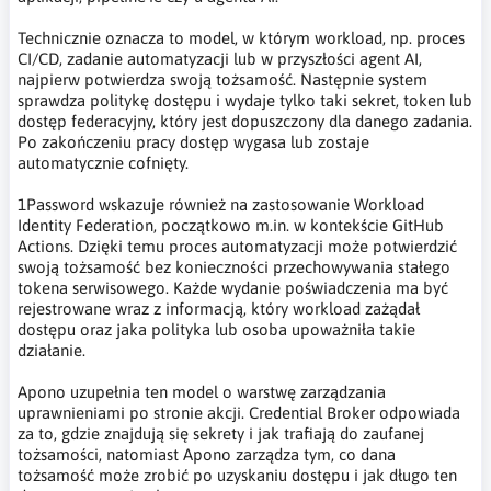
Technicznie oznacza to model, w którym workload, np. proces
CI/CD, zadanie automatyzacji lub w przyszłości agent AI,
najpierw potwierdza swoją tożsamość. Następnie system
sprawdza politykę dostępu i wydaje tylko taki sekret, token lub
dostęp federacyjny, który jest dopuszczony dla danego zadania.
Po zakończeniu pracy dostęp wygasa lub zostaje
automatycznie cofnięty.
1Password wskazuje również na zastosowanie Workload
Identity Federation, początkowo m.in. w kontekście GitHub
Actions. Dzięki temu proces automatyzacji może potwierdzić
swoją tożsamość bez konieczności przechowywania stałego
tokena serwisowego. Każde wydanie poświadczenia ma być
rejestrowane wraz z informacją, który workload zażądał
dostępu oraz jaka polityka lub osoba upoważniła takie
działanie.
Apono uzupełnia ten model o warstwę zarządzania
uprawnieniami po stronie akcji. Credential Broker odpowiada
za to, gdzie znajdują się sekrety i jak trafiają do zaufanej
tożsamości, natomiast Apono zarządza tym, co dana
tożsamość może zrobić po uzyskaniu dostępu i jak długo ten