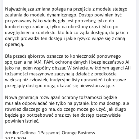
Najważniejsza zmiana polega na przejściu z modelu stałego
zaufania do modelu dynamicznego. Dostęp powinien być
przyznawany tylko wtedy, gdy jest potrzebny, tylko do
konkretnego zadania, tylko na określony czas i tylko po
uwzględnieniu kontekstu: kto lub co żąda dostępu, do jakich
danych prowadzi ten dostęp i jakie ryzyko wiąże się z daną
operacją.
Dla przedsiębiorstw oznacza to konieczność ponownego
spojrzenia na IAM, PAM, ochronę danych i bezpieczeństwo AI
jako na jeden wspólny obszar. W świecie, w którym agenci AI i
tożsamości maszynowe zaczynają działać z prędkością
większą niż człowiek, tradycyjne listy uprawnień i okresowe
przeglądy dostępu mogą okazać się niewystarczające.
Nowa generacja rozwiązań ochrony tożsamości będzie
musiała odpowiadać nie tylko na pytanie, kto ma dostęp, ale
również dlaczego go ma, do czego może go użyć, jak długo
będzie go potrzebować oraz czy ten dostęp rzeczywiście
powinien istnieć.
źródło: Delinea, 1Password, Orange Business
20.06.2026