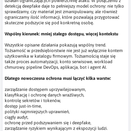
działań ograniczających powierzchnię ataku. W połączeniu z
detekcją deepfake daje to pełniejszy model ochrony: nie tylko
sprawdzamy, czy materiał jest zmanipulowany, ale również
ograniczamy ilość informacji, które pozwalają przygotować
skuteczne podszycie się pod konkretną osobę.
Wspólny kierunek: mniej stałego dostępu, więcej kontekstu
Wszystkie opisane działania pokazują wspólny trend.
Tożsamość w przedsiębiorstwie nie jest już wyłącznie kontem
użytkownika w katalogu firmowym. Tożsamością staje się
także proces automatyzacji, konto serwisowe, workload
chmurowy, pipeline DevOps, aplikacja, bot i agent AI.
Dlatego nowoczesna ochrona musi łączyć kilka warstw:
zarządzanie dostępem uprzywilejowanym,
klasyfikację i ochronę danych wrażliwych,
kontrolę sekretów i tokenów,
dostęp just-in-time,
polityki najmniejszych uprawnień,
ciągły audyt,
ochronę przed podszywaniem się i deepfake,
zarządzanie ryzykiem wynikającym z ekspozycji ludzi.