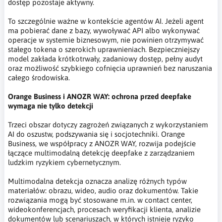
dostęp pozostaje aktywny.
To szczególnie ważne w kontekście agentów AI. Jeżeli agent
ma pobierać dane z bazy, wywoływać API albo wykonywać
operacje w systemie biznesowym, nie powinien otrzymywać
stałego tokena o szerokich uprawnieniach. Bezpieczniejszy
model zakłada krótkotrwały, zadaniowy dostęp, pełny audyt
oraz możliwość szybkiego cofnięcia uprawnień bez naruszania
całego środowiska.
Orange Business i ANOZR WAY: ochrona przed deepfake
wymaga nie tylko detekcji
Trzeci obszar dotyczy zagrożeń związanych z wykorzystaniem
AI do oszustw, podszywania się i socjotechniki. Orange
Business, we współpracy z ANOZR WAY, rozwija podejście
łączące multimodalną detekcję deepfake z zarządzaniem
ludzkim ryzykiem cybernetycznym.
Multimodalna detekcja oznacza analizę różnych typów
materiałów: obrazu, wideo, audio oraz dokumentów. Takie
rozwiązania mogą być stosowane m.in. w contact center,
wideokonferencjach, procesach weryfikacji klienta, analizie
dokumentów lub scenariuszach, w których istnieje ryzyko