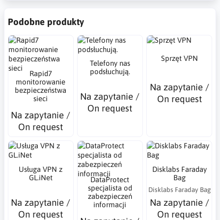
Podobne produkty
Sprzęt VPN
Telefony nas
podsłuchują.
Rapid7
monitorowanie
Na zapytanie /
bezpieczeństwa
Na zapytanie /
On request
sieci
On request
Na zapytanie /
On request
Usługa VPN z
Disklabs Faraday
GL.iNet
Bag
DataProtect
specjalista od
Disklabs Faraday Bag
zabezpieczeń
Na zapytanie /
Na zapytanie /
informacji
On request
On request