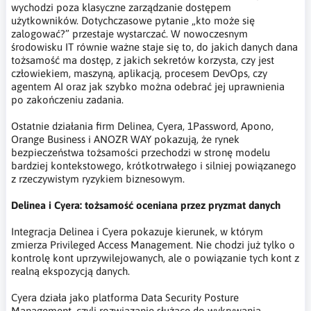
wychodzi poza klasyczne zarządzanie dostępem
użytkowników. Dotychczasowe pytanie „kto może się
zalogować?” przestaje wystarczać. W nowoczesnym
środowisku IT równie ważne staje się to, do jakich danych dana
tożsamość ma dostęp, z jakich sekretów korzysta, czy jest
człowiekiem, maszyną, aplikacją, procesem DevOps, czy
agentem AI oraz jak szybko można odebrać jej uprawnienia
po zakończeniu zadania.
Ostatnie działania firm Delinea, Cyera, 1Password, Apono,
Orange Business i ANOZR WAY pokazują, że rynek
bezpieczeństwa tożsamości przechodzi w stronę modelu
bardziej kontekstowego, krótkotrwałego i silniej powiązanego
z rzeczywistym ryzykiem biznesowym.
Delinea i Cyera: tożsamość oceniana przez pryzmat danych
Integracja Delinea i Cyera pokazuje kierunek, w którym
zmierza Privileged Access Management. Nie chodzi już tylko o
kontrolę kont uprzywilejowanych, ale o powiązanie tych kont z
realną ekspozycją danych.
Cyera działa jako platforma Data Security Posture
Management, czyli rozwiązanie służące do wykrywania,