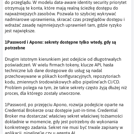
do przeglądu. W modelu data-aware identity security priorytet
otrzymują te konta, które mają realną ścieżkę dostępu do
najważniejszych zasobów. Pozwala to szybciej wykrywać
nadmiarowe uprawnienia, skracać czas przeglądów dostępu i
wdrażać zasadę najmniejszych uprawnień tam, gdzie ryzyko
jest największe.
1Password i Apono: sekrety dostępne tylko wtedy, gdy są
potrzebne
Drugim istotnym kierunkiem jest odejście od długotrwałych
poświadczeń. W wielu firmach tokeny, klucze API, hasła
techniczne lub dane dostępowe do usług są nadal
przechowywane w plikach konfiguracyjnych, repozytoriach
kodu, zmiennych środowiskowych albo pipeline’ach CI/CD.
Problem polega na tym, że takie sekrety często żyją dłużej niż
proces, dla którego zostały utworzone.
1Password, po przejęciu Apono, rozwija podejście oparte na
Credential Brokerze oraz dostępie just-in-time. Credential
Broker ma dostarczać właściwy sekret właściwej tożsamości
dokładnie w momencie, gdy jest potrzebny do wykonania
konkretnego zadania. Sekret nie musi być trwale zapisany w
aplikacji, pipeline’ie czy u agenta AI.