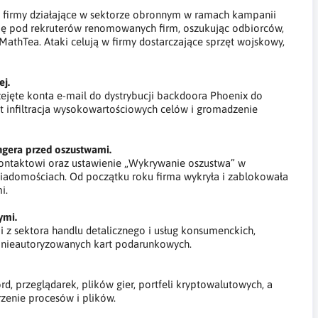
 firmy działające w sektorze obronnym w ramach kampanii
się pod rekruterów renomowanych firm, oszukując odbiorców,
athTea. Ataki celują w firmy dostarczające sprzęt wojskowy,
ej.
jęte konta e-mail do dystrybucji backdoora Phoenix do
st infiltracja wysokowartościowych celów i gromadzenie
gera przed oszustwami.
ontaktowi oraz ustawienie „Wykrywanie oszustwa” w
iadomościach. Od początku roku firma wykryła i zablokowała
i.
wymi.
 z sektora handlu detalicznego i usług konsumenckich,
a nieautoryzowanych kart podarunkowych.
, przeglądarek, plików gier, portfeli kryptowalutowych, a
zenie procesów i plików.