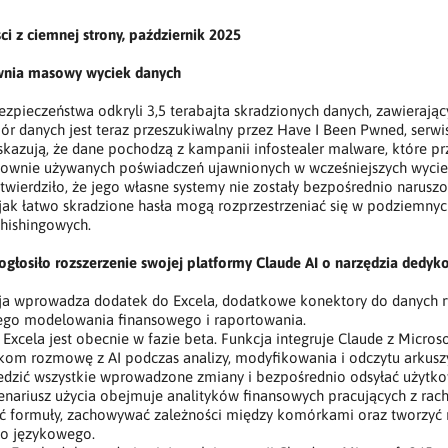
 z ciemnej strony, październik 2025
wnia masowy wyciek danych
zpieczeństwa odkryli 3,5 terabajta skradzionych danych, zawierając
iór danych jest teraz przeszukiwalny przez Have I Been Pwned, serw
skazują, że dane pochodzą z kampanii infostealer malware, które p
nownie używanych poświadczeń ujawnionych w wcześniejszych wycie
wierdziło, że jego własne systemy nie zostały bezpośrednio naruszon
jak łatwo skradzione hasła mogą rozprzestrzeniać się w podziemnyc
 phishingowych.
ogłosiło rozszerzenie swojej platformy Claude AI o narzędzia dedy
cja wprowadza dodatek do Excela, dodatkowe konektory do danych 
ego modelowania finansowego i raportowania.
 Excela jest obecnie w fazie beta. Funkcja integruje Claude z Micro
kom rozmowę z AI podczas analizy, modyfikowania i odczytu arkusz
śledzić wszystkie wprowadzone zmiany i bezpośrednio odsyłać użyt
enariusz użycia obejmuje analityków finansowych pracujących z rac
 formuły, zachowywać zależności między komórkami oraz tworzyć 
go językowego.