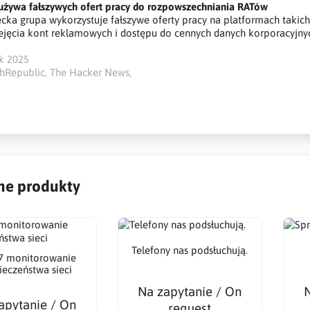
żywa fałszywych ofert pracy do rozpowszechniania RATów
ka grupa wykorzystuje fałszywe oferty pracy na platformach takic
ejęcia kont reklamowych i dostępu do cennych danych korporacyjny
ik 2025
chRepublic, The Hacker News,
e produkty
Telefony nas podsłuchują.
7 monitorowanie
ieczeństwa sieci
Na zapytanie / On
N
apytanie / On
request