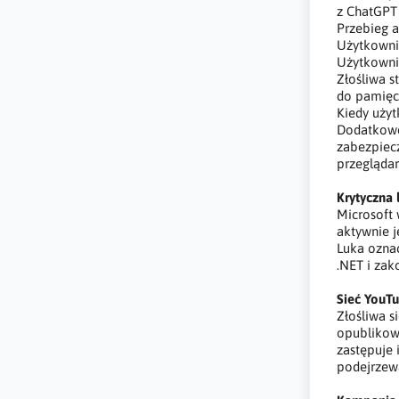
z ChatGPT
Przebieg a
Użytkownik
Użytkownik
Złośliwa s
do pamięc
Kiedy uży
Dodatkowe 
zabezpiec
przeglądar
Krytyczna
Microsoft 
aktywnie 
Luka ozna
.NET i za
Sieć YouTu
Złośliwa s
opublikowa
zastępuje 
podejrzewa