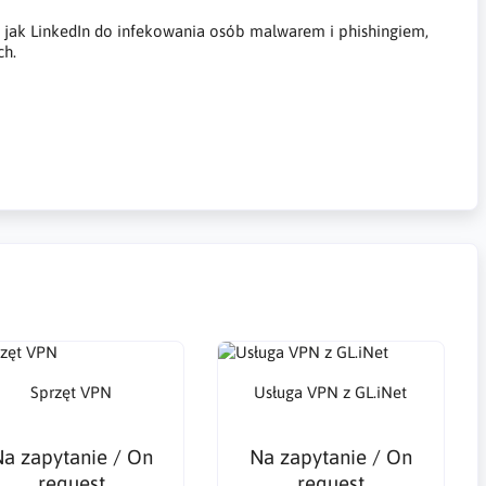
h jak LinkedIn do infekowania osób malwarem i phishingiem,
ch.
Sprzęt VPN
Usługa VPN z GL.iNet
a zapytanie / On
Na zapytanie / On
request
request