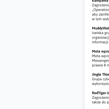
Kampania 
Zagrożeni
„Operatio
aby zainfe
w tym wyk
MuddyWate
Irańska g
organizacj
informacj
Meta wpro
Meta wpro
Messenger
prawie 8 
Jingle Th
Grupa cybe
wykorzystu
RedTiger i
Zagrożenia
także do 