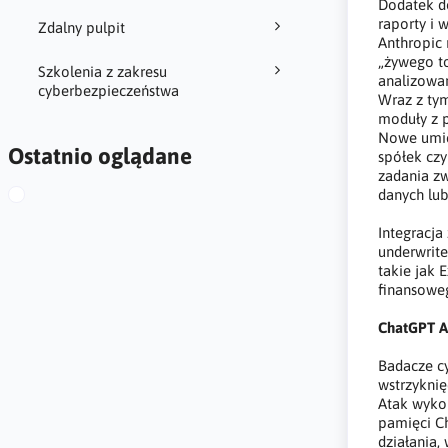
Dodatek do
raporty i 
Zdalny pulpit
Anthropic
„żywego to
Szkolenia z zakresu
analizowan
cyberbezpieczeństwa
Wraz z tym
moduły z p
Nowe umie
Ostatnio oglądane
spółek czy
zadania z
danych lub
Integracj
underwrite
takie jak 
finansoweg
ChatGPT A
Badacze c
wstrzyknię
Atak wykor
pamięci C
działania