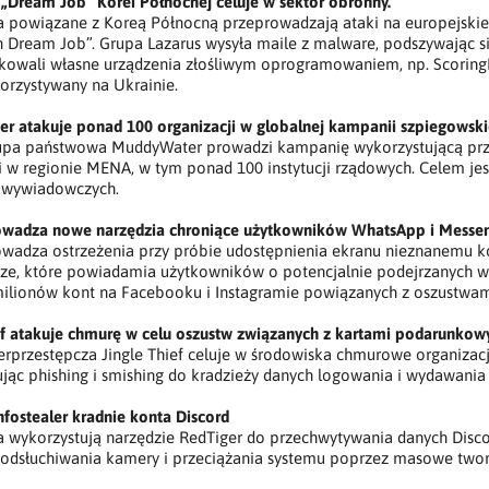
„Dream Job” Korei Północnej celuje w sektor obronny.
a powiązane z Koreą Północną przeprowadzają ataki na europejskie
n Dream Job”. Grupa Lazarus wysyła maile z malware, podszywając 
kowali własne urządzenia złośliwym oprogramowaniem, np. ScoringM
orzystywany na Ukrainie.
r atakuje ponad 100 organizacji w globalnej kampanii szpiegowski
rupa państwowa MuddyWater prowadzi kampanię wykorzystującą prze
i w regionie MENA, w tym ponad 100 instytucji rządowych. Celem je
i wywiadowczych.
wadza nowe narzędzia chroniące użytkowników WhatsApp i Messen
wadza ostrzeżenia przy próbie udostępnienia ekranu nieznanemu k
ze, które powiadamia użytkowników o potencjalnie podejrzanych w
milionów kont na Facebooku i Instagramie powiązanych z oszustwam
ief atakuje chmurę w celu oszustw związanych z kartami podarunko
rprzestępcza Jingle Thief celuje w środowiska chmurowe organizacji
jąc phishing i smishing do kradzieży danych logowania i wydawani
nfostealer kradnie konta Discord
 wykorzystują narzędzie RedTiger do przechwytywania danych Discord
podsłuchiwania kamery i przeciążania systemu poprzez masowe twor