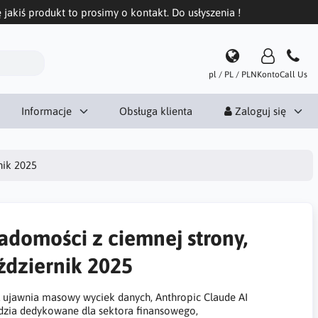
 jakiś produkt to prosimy o kontakt. Do usłyszenia !
pl / PL / PLN
Konto
Call Us
Informacje
Obsługa klienta
Zaloguj się
nik 2025
adomości z ciemnej strony,
ździernik 2025
 ujawnia masowy wyciek danych, Anthropic Claude AI
dzia dedykowane dla sektora finansowego,