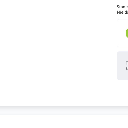
Stan 
Nie d
T
k