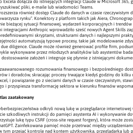
 Excela dołącza do istniejących integracji Claude w Microsoft 365,
wyszukiwać pliki, e-maile lub wiadomości Teams.
 rozszerza również dostęp Claude do danych w czasie rzeczywistym
warzysza rynku”. Konektory z platform takich jak Aiera, Chronogra
ie bieżącej sytuacji finansowej, wydarzeń korporacyjnych i trend
i integracjami Anthropic wprowadziło sześć nowych Agent Skills zap
redefiniowanymi skryptami, strukturami danych i najlepszymi prakt
jętności automatyzują typowe procesy, takie jak modelowanie zd
 due diligence. Claude może również generować profile firm, podsum
wykle wykonywane przez młodszych analityków lub asystentów badaw
 dostosowanie założeń i integruje się płynnie z istniejącymi dokum
a zaawansowanego rozumowania finansowego i bezpośredniego dost
rów i doradców, skracając procesy trwające kiedyś godziny do kilk
Excel, i powiązanie go z sieciami danych w czasie rzeczywistym, st
o i przyspiesza transformację sektora w kierunku finansów wspoma
tlas zaatakowany
yberbezpieczeństwa odkryli nową lukę w przeglądarce internetowej
cie szkodliwych instrukcji do pamięci asystenta AI i wykonywanie d
zystuje lukę typu CSRF (cross-site request forgery), która może zosta
hatGPT. Zainfekowana pamięć może przetrwać między urządzeniami
, w tym przejąć kontrolę nad kontem użytkownika, przeglądarką lub