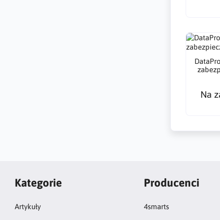
DataPro
zabezp
Na z
Kategorie
Producenci
Artykuły
4smarts