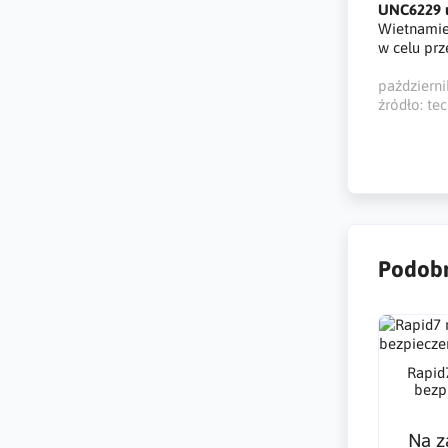
UNC6229 u
Wietnamiec
w celu prz
październ
źródło: te
Podobn
Rapid
bezp
Na z