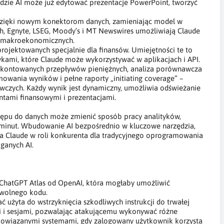
 gdzie AI może już edytować prezentacje PowerPoint, tworzyć
 dzięki nowym konektorom danych, zamieniając model w
ph, Egnyte, LSEG, Moody’s i MT Newswires umożliwiają Claude
ów makroekonomicznych.
rojektowanych specjalnie dla finansów. Umiejętności te to
ykami, które Claude może wykorzystywać w aplikacjach i API.
yskontowanych przepływów pieniężnych, analiza porównawcza
owania wyników i pełne raporty „initiating coverage” –
czych. Każdy wynik jest dynamiczny, umożliwia odświeżanie
entami finansowymi i prezentacjami.
ępu do danych może zmienić sposób pracy analityków,
u minut. Wbudowanie AI bezpośrednio w kluczowe narzędzia,
awia Claude w roli konkurenta dla tradycyjnego oprogramowania
ganych AI.
 ChatGPT Atlas od OpenAI, która mogłaby umożliwić
owolnego kodu.
ć użyta do wstrzyknięcia szkodliwych instrukcji do trwałej
 i sesjami, pozwalając atakującemu wykonywać różne
 powiązanymi systemami, gdy zalogowany użytkownik korzysta