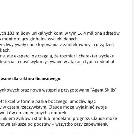
ych 183 miliony unikalnych kont, w tym 16,4 miliona adresów
is monitorujący globalne wycieki danych.
rzechwytywały dane logowania z zainfekowanych urządzeń,
kach.
e, ale eksperci ostrzegają, że rozmiar i charakter wycieku
h sieciach i być wykorzystywane w atakach typu credential
kowane dla sektora finansowego.
rynkowych oraz nowe wstępnie przygotowane “Agent Skills”
soft Excel w formie paska bocznego, umożliwiając
y w czasie rzeczywistym. Claude może wyjaśniać swoje
kowników do zmienionych komórek.
hunkiem zysków i strat lub modelami prognoz. Claude może
nowe arkusze od podstaw – wszystko przy zapewnieniu