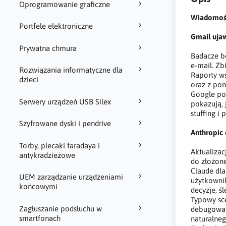
Oprogramowanie graficzne
Wiadomości
Portfele elektroniczne
Gmail uja
Prywatna chmura
Badacze be
e-mail. Zb
Rozwiązania informatyczne dla
Raporty w
dzieci
oraz z po
Google pot
Serwery urządzeń USB Silex
pokazują, 
stuffing i
Szyfrowane dyski i pendrive
Anthropic 
Torby, plecaki faradaya i
Aktualiza
antykradzieżowe
do złożon
Claude dla
UEM zarządzanie urządzeniami
użytkowni
końcowymi
decyzje, 
Typowy sc
Zagłuszanie podsłuchu w
debugować
smartfonach
naturalne