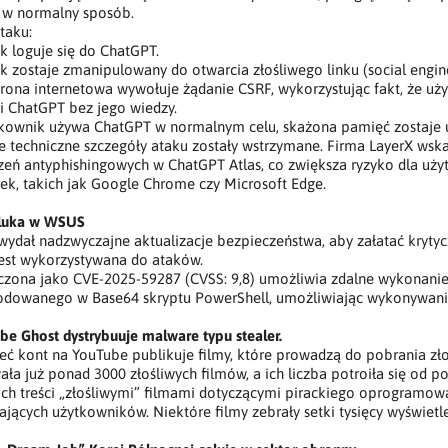
 w normalny sposób.
taku:
 loguje się do ChatGPT.
 zostaje zmanipulowany do otwarcia złośliwego linku (social engine
trona internetowa wywołuje żądanie CSRF, wykorzystując fakt, że uży
i ChatGPT bez jego wiedzy.
tkownik używa ChatGPT w normalnym celu, skażona pamięć zostaje 
techniczne szczegóły ataku zostały wstrzymane. Firma LayerX wska
zeń antyphishingowych w ChatGPT Atlas, co zwiększa ryzyko dla uż
ek, takich jak Google Chrome czy Microsoft Edge.
 luka w WSUS
wydał nadzwyczajne aktualizacje bezpieczeństwa, aby załatać kryty
jest wykorzystywana do ataków.
czona jako CVE-2025-59287 (CVSS: 9,8) umożliwia zdalne wykonanie
kodowanego w Base64 skryptu PowerShell, umożliwiając wykonywani
be Ghost dystrybuuje malware typu stealer.
ieć kont na YouTube publikuje filmy, które prowadzą do pobrania z
ła już ponad 3000 złośliwych filmów, a ich liczba potroiła się od p
ich treści „złośliwymi” filmami dotyczącymi pirackiego oprogramowa
jących użytkowników. Niektóre filmy zebrały setki tysięcy wyświetl