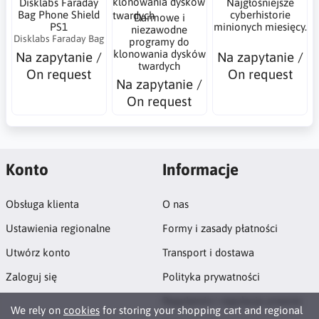
Disklabs Faraday
Najgłośniejsze
Bag Phone Shield
cyberhistorie
Darmowe i
PS1
minionych miesięcy.
niezawodne
Disklabs Faraday Bag
programy do
klonowania dysków
Na zapytanie /
Na zapytanie /
twardych
On request
On request
Na zapytanie /
On request
Konto
Informacje
Obsługa klienta
O nas
Ustawienia regionalne
Formy i zasady płatności
Utwórz konto
Transport i dostawa
Zaloguj się
Polityka prywatności
Regulamin i regulacje prawne
We rely on
cookies
for storing your shopping cart and regional