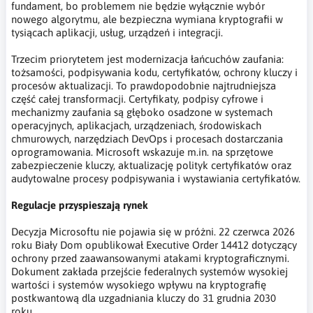
fundament, bo problemem nie będzie wyłącznie wybór
nowego algorytmu, ale bezpieczna wymiana kryptografii w
tysiącach aplikacji, usług, urządzeń i integracji.
Trzecim priorytetem jest modernizacja łańcuchów zaufania:
tożsamości, podpisywania kodu, certyfikatów, ochrony kluczy i
procesów aktualizacji. To prawdopodobnie najtrudniejsza
część całej transformacji. Certyfikaty, podpisy cyfrowe i
mechanizmy zaufania są głęboko osadzone w systemach
operacyjnych, aplikacjach, urządzeniach, środowiskach
chmurowych, narzędziach DevOps i procesach dostarczania
oprogramowania. Microsoft wskazuje m.in. na sprzętowe
zabezpieczenie kluczy, aktualizację polityk certyfikatów oraz
audytowalne procesy podpisywania i wystawiania certyfikatów.
Regulacje przyspieszają rynek
Decyzja Microsoftu nie pojawia się w próżni. 22 czerwca 2026
roku Biały Dom opublikował Executive Order 14412 dotyczący
ochrony przed zaawansowanymi atakami kryptograficznymi.
Dokument zakłada przejście federalnych systemów wysokiej
wartości i systemów wysokiego wpływu na kryptografię
postkwantową dla uzgadniania kluczy do 31 grudnia 2030
roku.