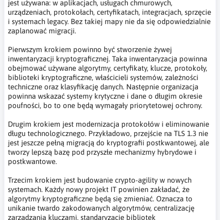
jest używana: w aplikacjach, usługach chmurowych,
urządzeniach, protokołach, certyfikatach, integracjach, sprzęcie
i systemach legacy. Bez takiej mapy nie da się odpowiedzialnie
zaplanować migracji.
Pierwszym krokiem powinno być stworzenie żywej
inwentaryzacji kryptograficznej. Taka inwentaryzacja powinna
obejmować używane algorytmy, certyfikaty, klucze, protokoły,
biblioteki kryptograficzne, właścicieli systemów, zależności
techniczne oraz klasyfikację danych. Następnie organizacja
powinna wskazać systemy krytyczne i dane o długim okresie
poufności, bo to one będą wymagały priorytetowej ochrony.
Drugim krokiem jest modernizacja protokołów i eliminowanie
długu technologicznego. Przykładowo, przejście na TLS 1.3 nie
jest jeszcze pełną migracją do kryptografii postkwantowej, ale
tworzy lepszą bazę pod przyszłe mechanizmy hybrydowe i
postkwantowe.
Trzecim krokiem jest budowanie crypto-agility w nowych
systemach. Każdy nowy projekt IT powinien zakładać, że
algorytmy kryptograficzne będą się zmieniać. Oznacza to
unikanie twardo zakodowanych algorytmów, centralizację
zarządzania kluczami, standaryzację bibliotek