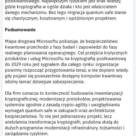
postkwantowego. Największym ryzykiem jest brak wiedzy,
gdzie kryptografia w ogóle działa i kto jest właścicielem
danego mechanizmu. Bez tego migracja quantum-safe stanie
się chaotycznym, kosztownym i opóźnionym projektem.
Podsumowanie
Mapa drogowa Microsoftu pokazuje, że bezpieczeństwo
kwantowe przechodzi z fazy badań i zapowiedzi do fazy
realnego planowania operacyjnego. Cel przejścia krytycznych
produktów i usług Microsoftu na kryptografię postkwantową
do 2029 roku jest sygnałem dla całego rynku: organizacje
powinny rozpocząć przygotowania teraz, a nie dopiero wtedy,
gdy pojawi się powszechnie dostępny komputer kwantowy
zdolny łamać dzisiejsze zabezpieczenia.
Dla firm oznacza to konieczność budowania inwentaryzacji
kryptograficznej, modernizacji protokołów, projektowania
systemów zgodnie z zasadą crypto-agility i uwzględniania
wymagań quantum-safe w zakupach oraz architekturze
bezpieczeństwa. To nie jest jednorazowy projekt, lecz
wieloletnia transformacja kryptografii, podobna skalą do
dużych programów modernizacji infrastruktury, tożsamości i
zarządzania ryzykiem.