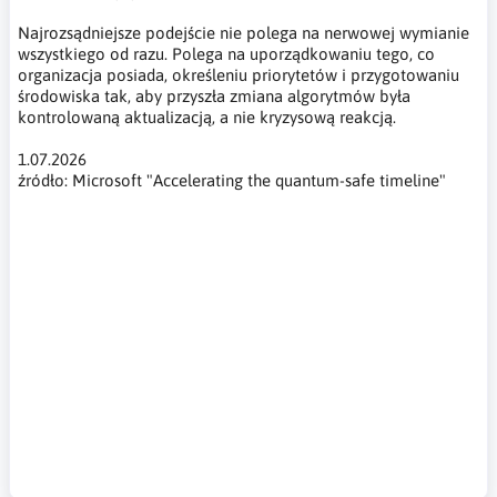
Najrozsądniejsze podejście nie polega na nerwowej wymianie
wszystkiego od razu. Polega na uporządkowaniu tego, co
organizacja posiada, określeniu priorytetów i przygotowaniu
środowiska tak, aby przyszła zmiana algorytmów była
kontrolowaną aktualizacją, a nie kryzysową reakcją.
1.07.2026
źródło: Microsoft "Accelerating the quantum-safe timeline"
Microsoft bezpieczeństwo kwantowe, mapa drogowa
Microsoft quantum-safe, kryptografia postkwantowa, Post-
Quantum Cryptography, PQC, quantum-safe security, crypto-
agility, zwinność kryptograficzna, harvest now decrypt later,
komputery kwantowe, cyberbezpieczeństwo kwantowe,
Microsoft Security, TLS 1.3, NIST PQC, FIPS 203, FIPS 204, FIPS
205, ML-KEM, ML-DSA, SLH-DSA, RSA, ECC, szyfrowanie
postkwantowe, migracja kryptografii, inwentaryzacja
kryptograficzna, zarządzanie kluczami, certyfikaty cyfrowe,
podpisy cyfrowe, bezpieczeństwo chmury, Azure security,
Microsoft Entra, ochrona danych, compliance quantum-safe,
cyberbezpieczeństwo 2029, przyszłość kryptografii