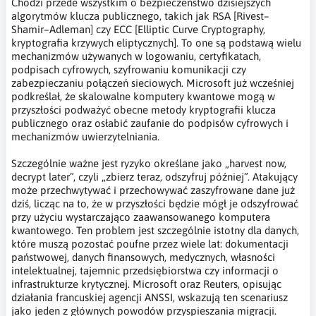
Chodzi przede wszystkim o bezpieczeństwo dzisiejszych
algorytmów klucza publicznego, takich jak RSA [Rivest–
Shamir–Adleman] czy ECC [Elliptic Curve Cryptography,
kryptografia krzywych eliptycznych]. To one są podstawą wielu
mechanizmów używanych w logowaniu, certyfikatach,
podpisach cyfrowych, szyfrowaniu komunikacji czy
zabezpieczaniu połączeń sieciowych. Microsoft już wcześniej
podkreślał, że skalowalne komputery kwantowe mogą w
przyszłości podważyć obecne metody kryptografii klucza
publicznego oraz osłabić zaufanie do podpisów cyfrowych i
mechanizmów uwierzytelniania.
Szczególnie ważne jest ryzyko określane jako „harvest now,
decrypt later”, czyli „zbierz teraz, odszyfruj później”. Atakujący
może przechwytywać i przechowywać zaszyfrowane dane już
dziś, licząc na to, że w przyszłości będzie mógł je odszyfrować
przy użyciu wystarczająco zaawansowanego komputera
kwantowego. Ten problem jest szczególnie istotny dla danych,
które muszą pozostać poufne przez wiele lat: dokumentacji
państwowej, danych finansowych, medycznych, własności
intelektualnej, tajemnic przedsiębiorstwa czy informacji o
infrastrukturze krytycznej. Microsoft oraz Reuters, opisując
działania francuskiej agencji ANSSI, wskazują ten scenariusz
jako jeden z głównych powodów przyspieszania migracji.