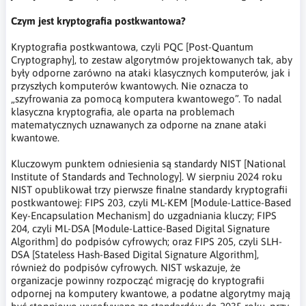
Czym jest kryptografia postkwantowa?
Kryptografia postkwantowa, czyli PQC [Post-Quantum
Cryptography], to zestaw algorytmów projektowanych tak, aby
były odporne zarówno na ataki klasycznych komputerów, jak i
przyszłych komputerów kwantowych. Nie oznacza to
„szyfrowania za pomocą komputera kwantowego”. To nadal
klasyczna kryptografia, ale oparta na problemach
matematycznych uznawanych za odporne na znane ataki
kwantowe.
Kluczowym punktem odniesienia są standardy NIST [National
Institute of Standards and Technology]. W sierpniu 2024 roku
NIST opublikował trzy pierwsze finalne standardy kryptografii
postkwantowej: FIPS 203, czyli ML-KEM [Module-Lattice-Based
Key-Encapsulation Mechanism] do uzgadniania kluczy; FIPS
204, czyli ML-DSA [Module-Lattice-Based Digital Signature
Algorithm] do podpisów cyfrowych; oraz FIPS 205, czyli SLH-
DSA [Stateless Hash-Based Digital Signature Algorithm],
również do podpisów cyfrowych. NIST wskazuje, że
organizacje powinny rozpocząć migrację do kryptografii
odpornej na komputery kwantowe, a podatne algorytmy mają