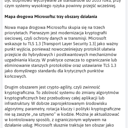
być stopniowo wycofywane ze standardów do 2035 roku, przy
czym systemy wysokiego ryzyka powinny przejść wcześniej.
Mapa drogowa Microsoftu: trzy obszary działania
Nowa mapa drogowa Microsoftu skupia się na trzech
priorytetach. Pierwszym jest modernizacja kryptografii
sieciowej, czyli ochrony danych w transmisji. Microsoft
wskazuje tu TLS 1.3 [Transport Layer Security 1.3] jako ważny
punkt wyjścia, ponieważ nowocześniejszy protokół ułatwia
przejście do hybrydowych i postkwantowych mechanizmów
uzgadniania kluczy. W praktyce oznacza to ograniczanie lub
eliminowanie starszych protokołów oraz ustawianie TLS 1.3
jako domyślnego standardu dla krytycznych punktów
końcowych.
Drugim obszarem jest crypto-agility, czyli zwinność
kryptograficzna. To zdolność systemu do zmiany algorytmów
kryptograficznych bez przebudowy całej aplikacji lub
infrastruktury. W dobrze zaprojektowanym środowisku
algorytmy, parametry, rotacja kluczy i polityki kryptograficzne
nie są zaszyte „na sztywno” w kodzie. Można je aktualizować
w kontrolowany sposób, z ograniczonym wpływem na
działanie usług. Microsoft słusznie traktuje ten obszar jako