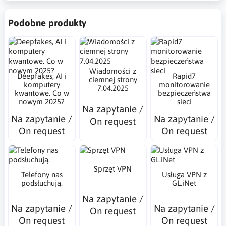
Podobne produkty
Wiadomości z
Deepfakes, AI i
Rapid7
ciemnej strony
komputery
monitorowanie
7.04.2025
kwantowe. Co w
bezpieczeństwa
nowym 2025?
sieci
Na zapytanie /
Na zapytanie /
Na zapytanie /
On request
On request
On request
Sprzęt VPN
Telefony nas
Usługa VPN z
podsłuchują.
GL.iNet
Na zapytanie /
Na zapytanie /
Na zapytanie /
On request
On request
On request