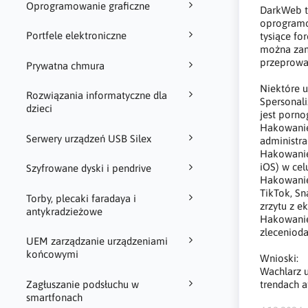
Oprogramowanie graficzne
DarkWeb to
oprogramow
Portfele elektroniczne
tysiące f
można zamó
przeprowad
Prywatna chmura
Niektóre u
Rozwiązania informatyczne dla
Spersonal
dzieci
jest porno
Hakowanie 
Serwery urządzeń USB Silex
administra
Hakowanie
iOS) w cel
Szyfrowane dyski i pendrive
Hakowanie
TikTok, Sn
Torby, plecaki faradaya i
zrzytu z e
antykradzieżowe
Hakowanie 
zleceniod
UEM zarządzanie urządzeniami
końcowymi
Wnioski:
Wachlarz u
Zagłuszanie podsłuchu w
trendach a
smartfonach