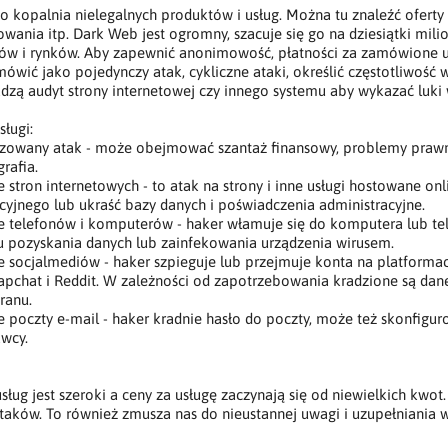
 kopalnia nielegalnych produktów i usług. Można tu znaleźć oferty
ania itp. Dark Web jest ogromny, szacuje się go na dziesiątki mili
orów i rynków. Aby zapewnić anonimowość, płatności za zamówione u
wić jako pojedynczy atak, cykliczne ataki, określić częstotliwość w 
zą audyt strony internetowej czy innego systemu aby wykazać luki
sługi:
izowany atak - może obejmować szantaż finansowy, problemy prawne
grafia.
stron internetowych - to atak na strony i inne usługi hostowane on
cyjnego lub ukraść bazy danych i poświadczenia administracyjne.
 telefonów i komputerów - haker włamuje się do komputera lub tel
u pozyskania danych lub zainfekowania urządzenia wirusem.
 socjalmediów - haker szpieguje lub przejmuje konta na platformac
apchat i Reddit. W zależności od zapotrzebowania kradzione są dan
kranu.
poczty e-mail - haker kradnie hasło do poczty, może też skonfigur
awcy.
sług jest szeroki a ceny za usługę zaczynają się od niewielkich kwo
taków. To również zmusza nas do nieustannej uwagi i uzupełniania 