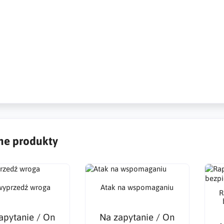
nielegalne produkty, hakowanie, spersonalizowany atak, hakowanie
ów, hakowanie poczty e-mail, śledzenie wiadomości, dostęp do serwe
ed attack, website hacking, phone hacking, social media hacking, ema
,illegale Produkte, Hacking, personalisierte Angriffe, Website-Hacki
nverfolgung, Serverzugriff, Hacker, Datenextraktion,
e produkty
 wyprzedź wroga
Atak na wspomaganiu
R
apytanie / On
Na zapytanie / On