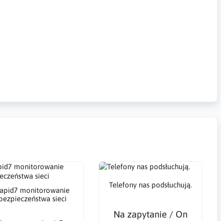
 stron internetowych, hakowanie telefonów, hakowanie
ra, haker, pozyskiwanie danych,illegal products, hacking,
il hacking, message tracking, server access, hacker, data
ng, Telefon-Hacking, Social-Media-Hacking, E-Mail-Hacking,
Telefony nas podsłuchują.
apid7 monitorowanie
bezpieczeństwa sieci
Na zapytanie / On