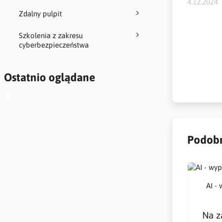
4.12.2024
Zdalny pulpit
DarkWeb, 
socjalmedi
Szkolenia z zakresu
personaliz
cyberbezpieczeństwa
extraction
Nachrichte
Ostatnio oglądane
Podobn
AI -
Na z