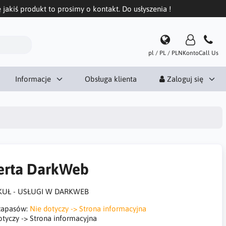
 jakiś produkt to prosimy o kontakt. Do usłyszenia !
pl / PL / PLN
Konto
Call Us
Informacje
Obsługa klienta
Zaloguj się
erta DarkWeb
KUŁ - USŁUGI W DARKWEB
zapasów:
Nie dotyczy -> Strona informacyjna
otyczy -> Strona informacyjna