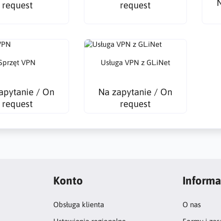
N
request
request
Sprzęt VPN
Usługa VPN z GL.iNet
apytanie / On
Na zapytanie / On
request
request
Konto
Informa
Obsługa klienta
O nas