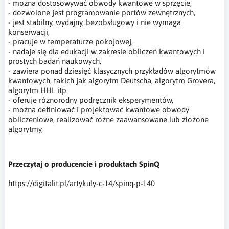
- można dostosowywać obwody kwantowe w sprzęcie,
- dozwolone jest programowanie portów zewnętrznych,
- jest stabilny, wydajny, bezobsługowy i nie wymaga
konserwacji,
- pracuje w temperaturze pokojowej,
- nadaje się dla edukacji w zakresie obliczeń kwantowych i
prostych badań naukowych,
- zawiera ponad dziesięć klasycznych przykładów algorytmów
kwantowych, takich jak algorytm Deutscha, algorytm Grovera,
algorytm HHL itp.
- oferuje różnorodny podręcznik eksperymentów,
- można definiować i projektować kwantowe obwody
obliczeniowe, realizować różne zaawansowane lub złożone
algorytmy,
Przeczytaj o producencie i produktach SpinQ
https://digitalit.pl/artykuly-c-14/spinq-p-140
SpinQ,komputer kwantowy,komputer kwantowy
SpinQ,komputer kwantowy NMR,NMR,obliczenia