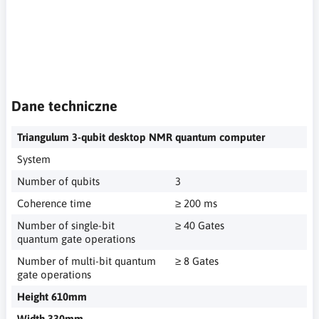
kwantowe,komputer NMR,quantum computer, quantum
computer SpinQ, NMR quantum computer, quantum
computing, NMR computer,Quantencomputer,
Quantencomputer SpinQ, NMR-Quantencomputer,
Quantencomputing, NMR-Computer,
Dane techniczne
Triangulum 3-qubit desktop NMR quantum computer
System
Number of qubits
3
Coherence time
≥ 200 ms
Number of single-bit
≥ 40 Gates
quantum gate operations
Number of multi-bit quantum
≥ 8 Gates
gate operations
Height 610mm
Width 330mm